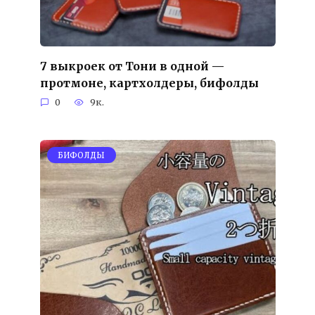
7 выкроек от Тони в одной —
протмоне, картхолдеры, бифолды
0
9к.
БИФОЛДЫ