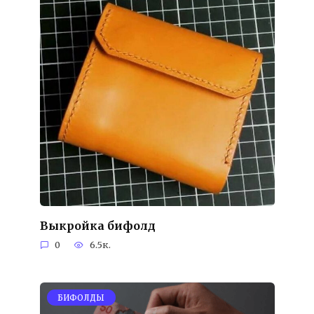
Выкройка бифолд
0
6.5к.
БИФОЛДЫ