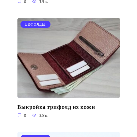
0
3.5к.
БИФОЛДЫ
Выкройка трифолд из кожи
0
3.8к.