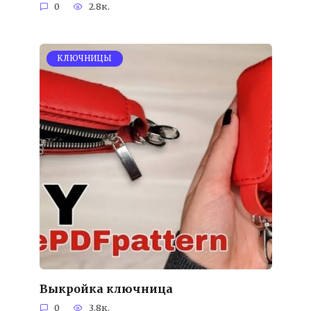
0
2.8к.
KЛЮЧНИЦЫ
Выкройка ключница
0
3.8к.