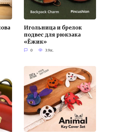
лова
Игольница и брелок
подвес для рюкзака
«Ёжик»
0
3.9к.