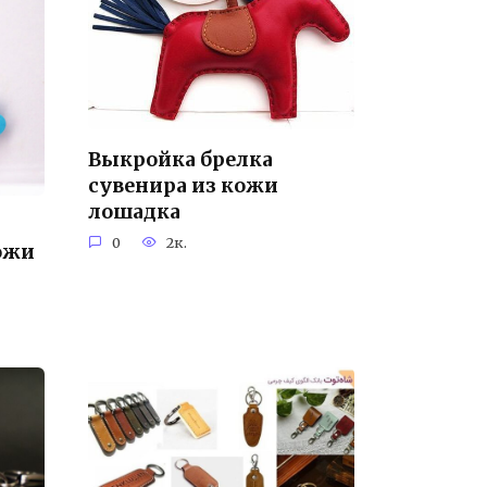
Выкройка брелка
сувенира из кожи
лошадка
0
2к.
ожи