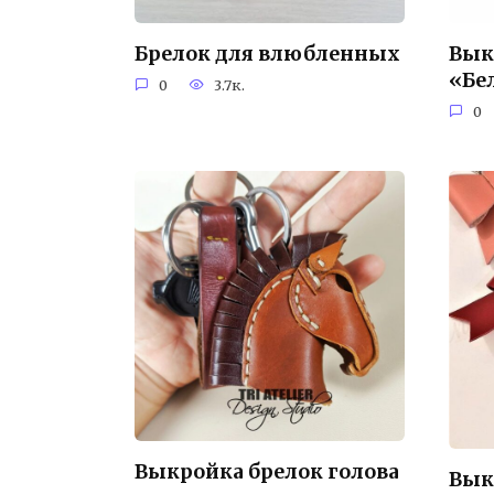
Брелок для влюбленных
Вык
«Бе
0
3.7к.
0
Выкройка брелок голова
Вык