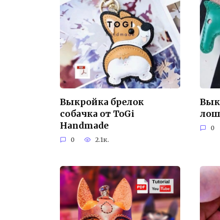
Выкройка брелок
Вык
собачка от ToGi
лош
Handmade
0
0
2.1к.