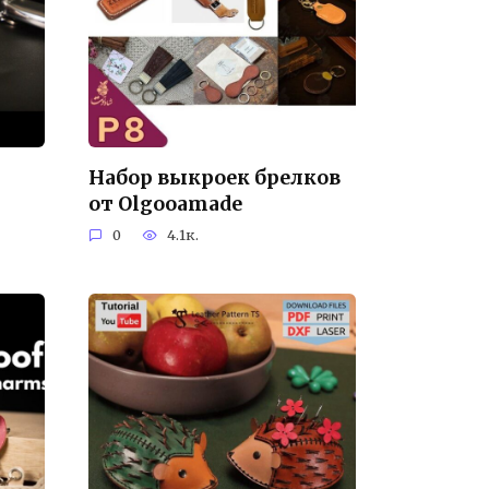
Набор выкроек брелков
от Olgooamade
0
4.1к.