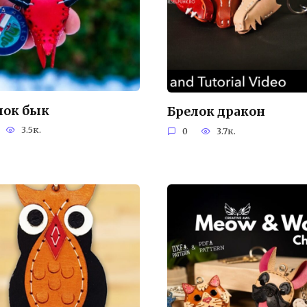
лок бык
Брелок дракон
3.5к.
0
3.7к.