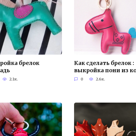
ройка брелок
Как сделать брелок :
адь
выкройка пони из к
2.1к.
0
2.6к.