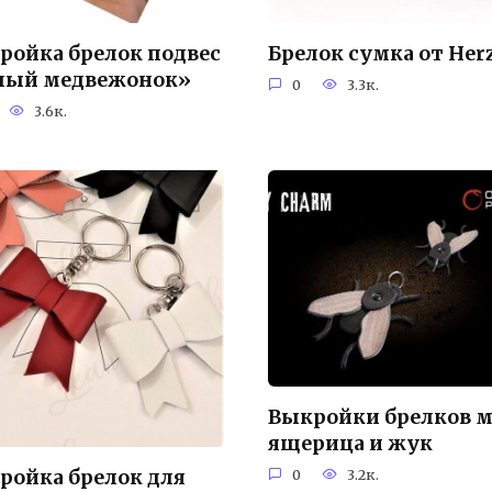
ройка брелок подвес
Брелок сумка от Her
лый медвежонок»
0
3.3к.
3.6к.
Выкройки брелков м
ящерица и жук
ройка брелок для
0
3.2к.