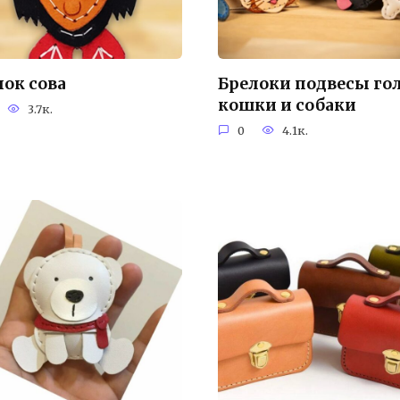
лок сова
Брелоки подвесы го
кошки и собаки
3.7к.
0
4.1к.