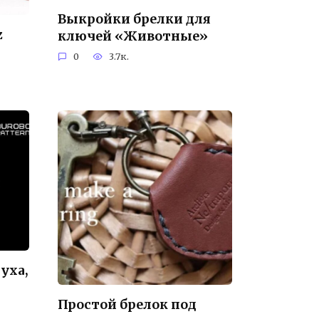
Выкройки брелки для
z
ключей «Животные»
0
3.7к.
уха,
Простой брелок под