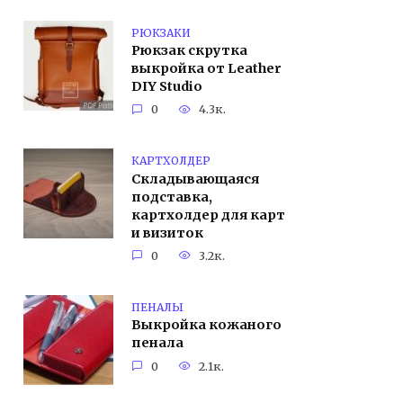
РЮКЗАКИ
Рюкзак скрутка
выкройка от Leather
DIY Studio
0
4.3к.
КАРТХОЛДЕР
Складывающаяся
подставка,
картхолдер для карт
и визиток
0
3.2к.
ПЕНАЛЫ
Выкройка кожаного
пенала
0
2.1к.