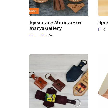
Брелоки » Мишки» от
Бре
Marya Gallery
0
0
3.5к.