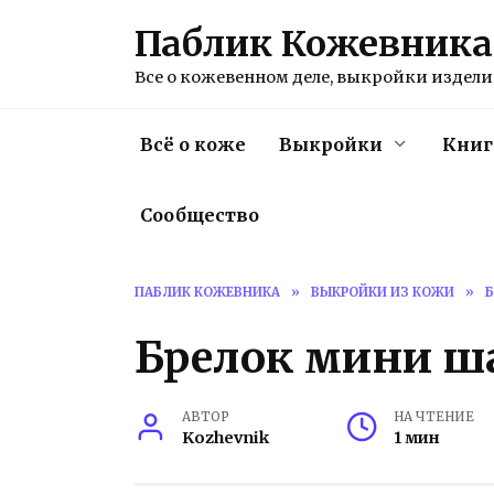
Перейти
Паблик Кожевника
к
содержанию
Все о кожевенном деле, выкройки изделий
Всё о коже
Выкройки
Книг
Сообщество
ПАБЛИК КОЖЕВНИКА
»
ВЫКРОЙКИ ИЗ КОЖИ
»
Б
Брелок мини ш
АВТОР
НА ЧТЕНИЕ
Kozhevnik
1 мин