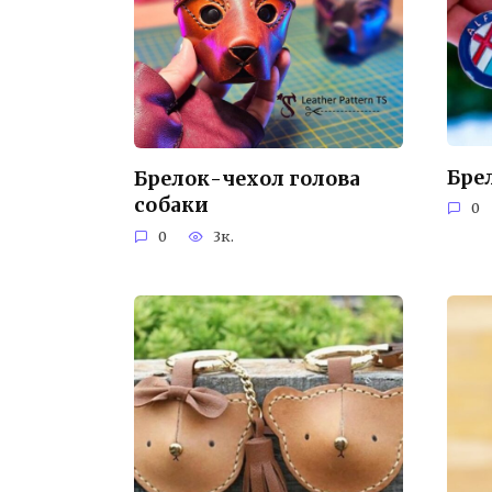
Бре
Брелок-чехол голова
собаки
0
0
3к.