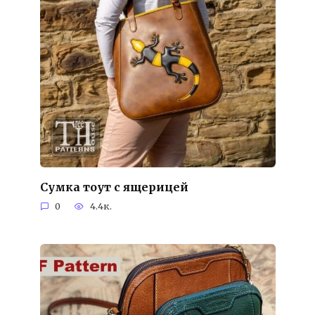
Сумка тоут с ящерицей
0
4.4к.