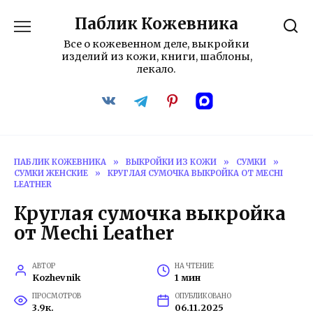
Перейти
Паблик Кожевника
к
содержанию
Все о кожевенном деле, выкройки
изделий из кожи, книги, шаблоны,
лекало.
ПАБЛИК КОЖЕВНИКА
»
ВЫКРОЙКИ ИЗ КОЖИ
»
СУМКИ
»
СУМКИ ЖЕНСКИЕ
»
КРУГЛАЯ СУМОЧКА ВЫКРОЙКА ОТ MECHI
LEATHER
Круглая сумочка выкройка
от Mechi Leather
АВТОР
НА ЧТЕНИЕ
Kozhevnik
1 мин
ПРОСМОТРОВ
ОПУБЛИКОВАНО
3.9к.
06.11.2025