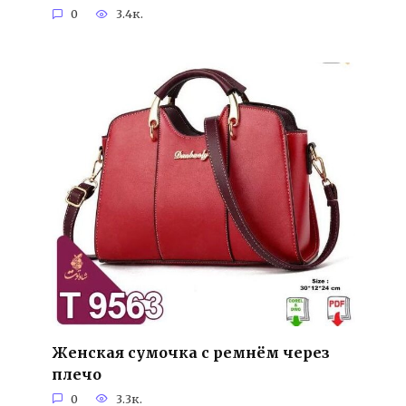
0
3.4к.
Женская сумочка с ремнём через
плечо
0
3.3к.