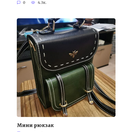
0
4.3к.
Мини рюкзак