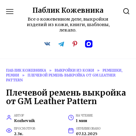
Перейти
Паблик Кожевника
к
содержанию
Все о кожевенном деле, выкройки
изделий из кожи, книги, шаблоны,
лекало.
ПАБЛИК КОЖЕВНИКА
»
ВЫКРОЙКИ ИЗ КОЖИ
»
РЕМЕШКИ,
РЕМНИ
»
ПЛЕЧЕВОЙ РЕМЕНЬ ВЫКРОЙКА ОТ GM LEATHER
PATTERN
Плечевой ремень выкройка
от GM Leather Pattern
АВТОР
НА ЧТЕНИЕ
Kozhevnik
1 мин
ПРОСМОТРОВ
ОПУБЛИКОВАНО
2.3к.
07.12.2025