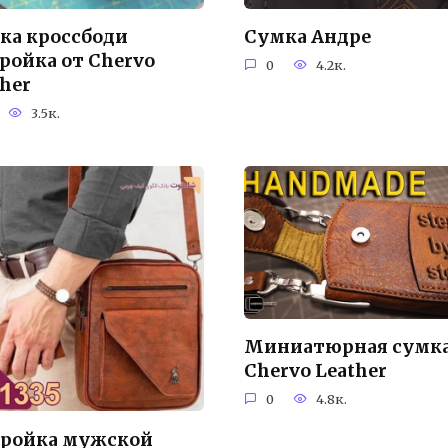
ка кроссбоди
Сумка Андре
ройка от Chervo
0
4.2к.
ther
3.5к.
Миниатюрная сумка
Chervo Leather
0
4.8к.
ройка мужской