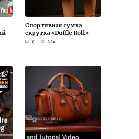
Спортивная сумка
ий
скрутка «Duffle Roll»
0
2.9к.