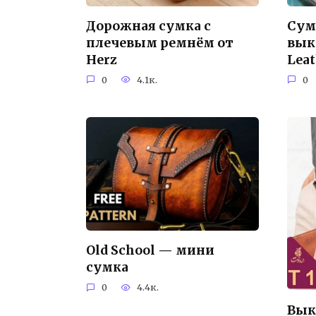
Дорожная сумка с
Сум
плечевым ремнём от
вык
Herz
Lea
0
4.1к.
0
Old School — мини
сумка
0
4.4к.
Вык