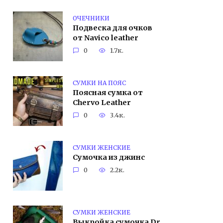
ОЧЕЧНИКИ
Подвеска для очков
от Navico leather
0
1.7к.
СУМКИ НА ПОЯС
Поясная сумка от
Chervo Leather
0
3.4к.
СУМКИ ЖЕНСКИЕ
Сумочка из джинс
0
2.2к.
СУМКИ ЖЕНСКИЕ
Выкройка сумочка Dr.