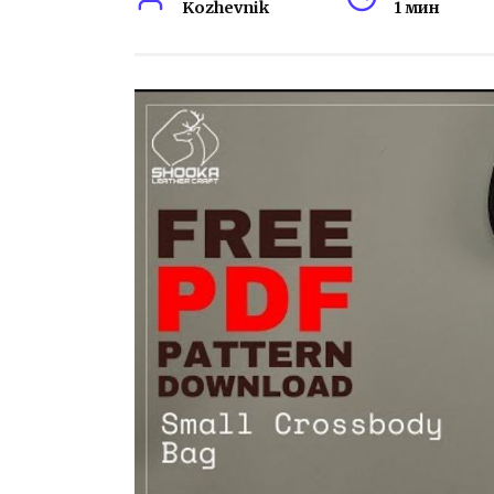
Kozhevnik
1 мин