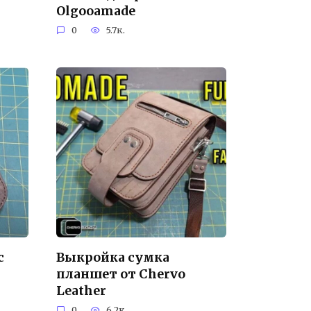
Olgooamade
0
5.7к.
с
Выкройка сумка
планшет от Chervo
Leather
0
6.2к.