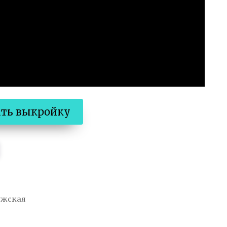
ать выкройку
ужская