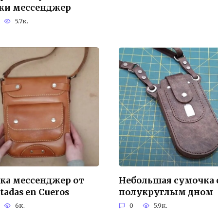
ки мессенджер
5.7к.
ка мессенджер от
Небольшая сумочка 
tadas en Cueros
полукруглым дном
6к.
0
5.9к.