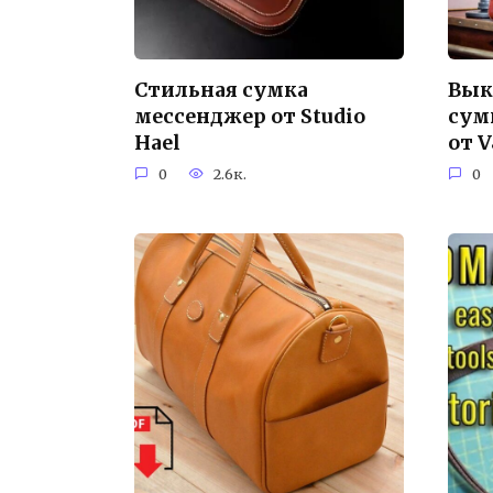
Стильная сумка
Вык
мессенджер от Studio
сум
Hael
от 
0
2.6к.
0