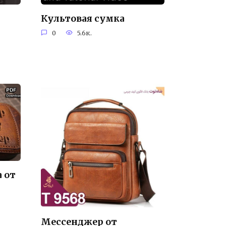
Культовая сумка
0
5.6к.
 от
Мессенджер от