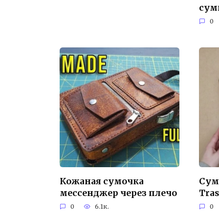
сум
0
Кожаная сумочка
Сум
мессенджер через плечо
Tras
0
6.1к.
0