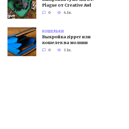
Plague от Creative Awl
0
4.1к.
КОШЕЛЬКИ
Выкройка zipper или
кошелек на молнии
0
3.1к.