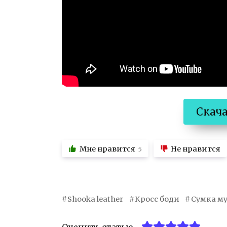
Скач
Мне нравится
Не нравится
5
Shooka leather
Кросс боди
Сумка м
Оценить статью