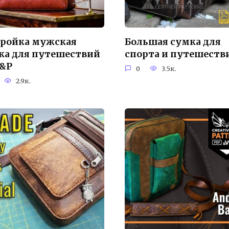
ройка мужская
Большая сумка для
ка для путешествий
спорта и путешеств
V&P
0
3.5к.
2.9к.