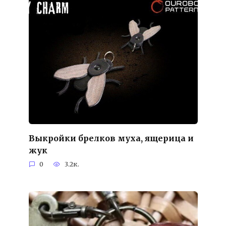
Выкройки брелков муха, ящерица и
жук
0
3.2к.