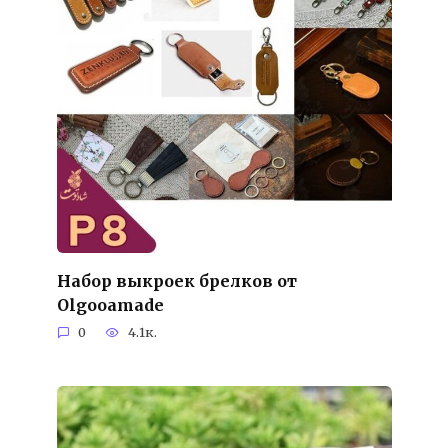
Набор выкроек брелков от
Olgooamade
0
4.1к.