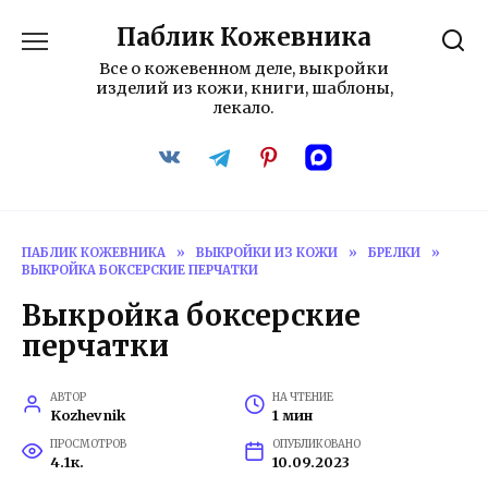
Перейти
Паблик Кожевника
к
содержанию
Все о кожевенном деле, выкройки
изделий из кожи, книги, шаблоны,
лекало.
ПАБЛИК КОЖЕВНИКА
»
ВЫКРОЙКИ ИЗ КОЖИ
»
БРЕЛКИ
»
ВЫКРОЙКА БОКСЕРСКИЕ ПЕРЧАТКИ
Выкройка боксерские
перчатки
АВТОР
НА ЧТЕНИЕ
Kozhevnik
1 мин
ПРОСМОТРОВ
ОПУБЛИКОВАНО
4.1к.
10.09.2023