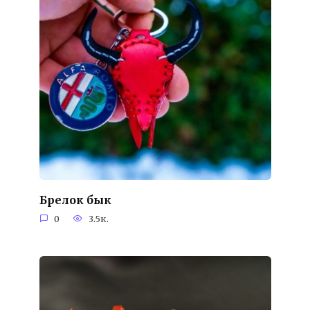
Брелок бык
0
3.5к.