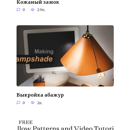
Кожаный замок
0
2.9к.
Выкройка абажур
0
2к.