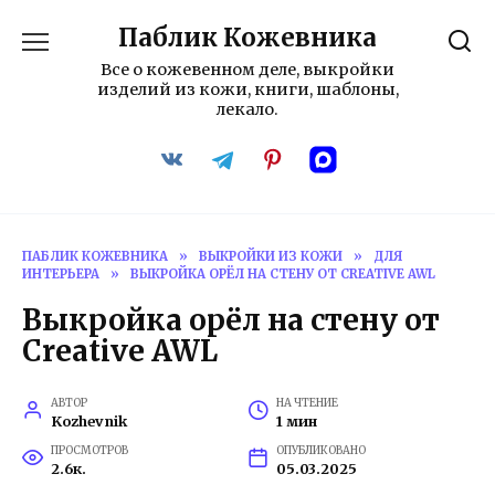
Перейти
Паблик Кожевника
к
содержанию
Все о кожевенном деле, выкройки
изделий из кожи, книги, шаблоны,
лекало.
ПАБЛИК КОЖЕВНИКА
»
ВЫКРОЙКИ ИЗ КОЖИ
»
ДЛЯ
ИНТЕРЬЕРА
»
ВЫКРОЙКА ОРЁЛ НА СТЕНУ ОТ CREATIVE AWL
Выкройка орёл на стену от
Creative AWL
АВТОР
НА ЧТЕНИЕ
Kozhevnik
1 мин
ПРОСМОТРОВ
ОПУБЛИКОВАНО
2.6к.
05.03.2025