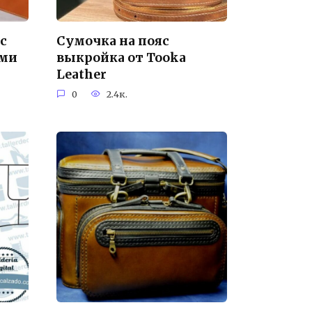
с
Сумочка на пояс
ами
выкройка от Tooka
Leather
0
2.4к.