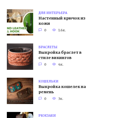
ДЛЯ ИНТЕРЬЕРА
Настенный крючок из
кожи
0
1.6к.
БРАСЛЕТЫ
Выкройка браслет в
стиле викингов
0
4к.
КОШЕЛЬКИ
Выкройка кошелек на
ремень
0
3к.
РЮКЗАКИ