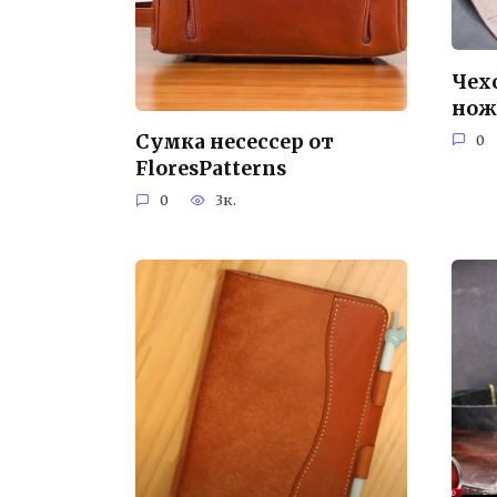
Чех
нож
Сумка несессер от
0
FloresPatterns
0
3к.