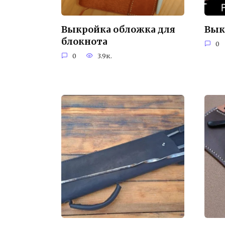
Выкройка обложка для
Вык
блокнота
0
0
3.9к.