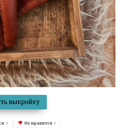
ать выкройку
ся
Не нравится
7
1