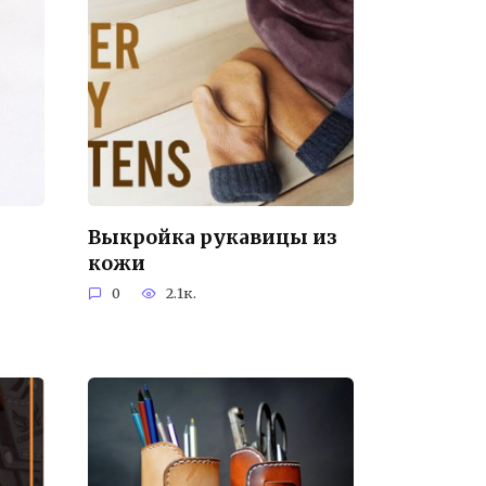
Выкройка рукавицы из
кожи
0
2.1к.