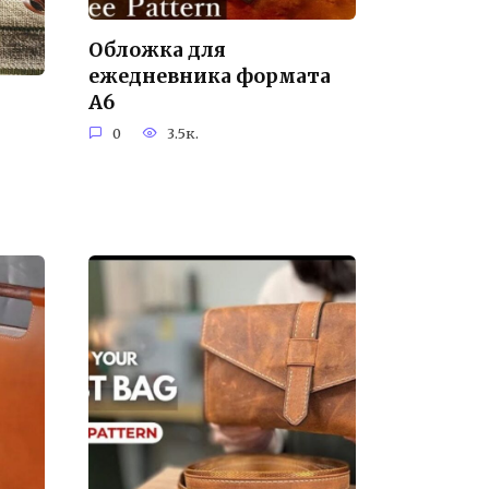
Обложка для
ежедневника формата
А6
0
3.5к.