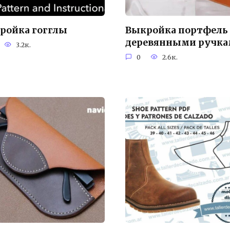
ройка гогглы
Выкройка портфель 
деревянными ручк
3.2к.
0
2.6к.