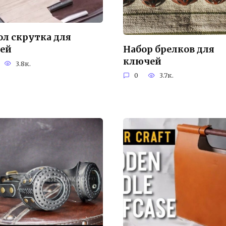
ол скрутка для
Набор брелков для
ей
ключей
3.8к.
0
3.7к.