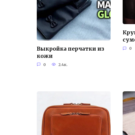
Кру
сум
Выкройка перчатки из
0
кожи
0
2.4к.