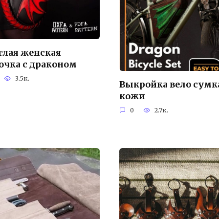
глая женская
очка с драконом
3.5к.
Выкройка вело сумк
кожи
0
2.7к.