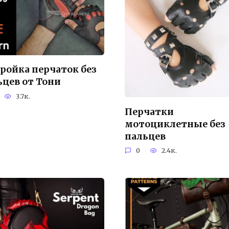
ройка перчаток без
ьцев от Тони
3.7к.
Перчатки
мотоциклетные без
пальцев
0
2.4к.