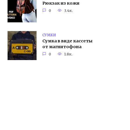
Рюкзак из кожи
0
3.4к.
СУМКИ
Сумка в виде кассеты
от магнитофона
0
1.8к.