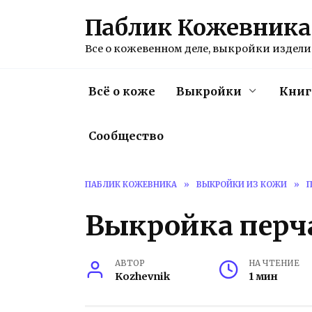
Перейти
Паблик Кожевника
к
содержанию
Все о кожевенном деле, выкройки изделий
Всё о коже
Выкройки
Книг
Сообщество
ПАБЛИК КОЖЕВНИКА
»
ВЫКРОЙКИ ИЗ КОЖИ
»
П
Выкройка перч
АВТОР
НА ЧТЕНИЕ
Kozhevnik
1 мин