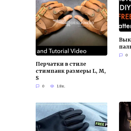
Вык
пал
0
Перчатки в стиле
стимпанк размеры L, M,
S
0
1.8к.