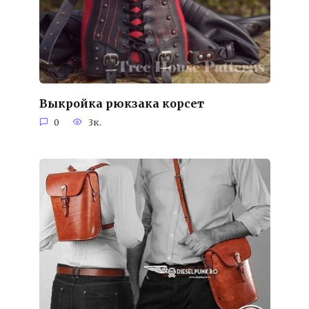
Выкройка рюкзака корсет
0
3к.