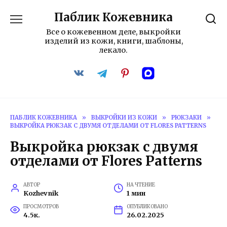
Перейти
Паблик Кожевника
к
содержанию
Все о кожевенном деле, выкройки
изделий из кожи, книги, шаблоны,
лекало.
ПАБЛИК КОЖЕВНИКА
»
ВЫКРОЙКИ ИЗ КОЖИ
»
РЮКЗАКИ
»
ВЫКРОЙКА РЮКЗАК С ДВУМЯ ОТДЕЛАМИ ОТ FLORES PATTERNS
Выкройка рюкзак с двумя
отделами от Flores Patterns
АВТОР
НА ЧТЕНИЕ
Kozhevnik
1 мин
ПРОСМОТРОВ
ОПУБЛИКОВАНО
4.5к.
26.02.2025