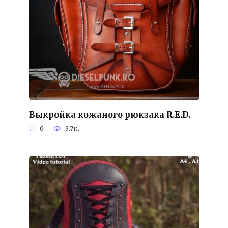
Выкройка кожаного рюкзака R.E.D.
0
3.7к.