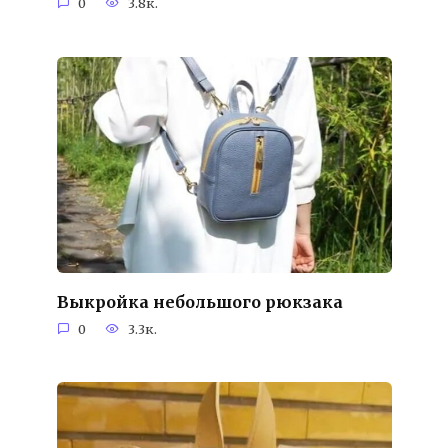
0
3.8к.
Выкройка небольшого рюкзака
0
3.3к.