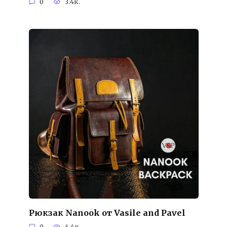
0
3.4к.
Рюкзак Nanook от Vasile and Pavel
0
4.4к.