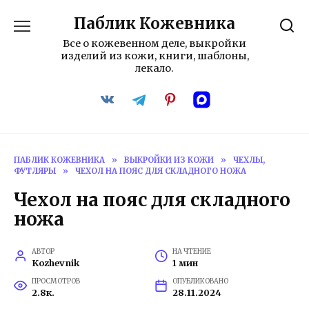
Перейти
Паблик Кожевника
к
содержанию
Все о кожевенном деле, выкройки
изделий из кожи, книги, шаблоны,
лекало.
ПАБЛИК КОЖЕВНИКА
»
ВЫКРОЙКИ ИЗ КОЖИ
»
ЧЕХЛЫ,
ФУТЛЯРЫ
»
ЧЕХОЛ НА ПОЯС ДЛЯ СКЛАДНОГО НОЖА
Чехол на пояс для складного
ножа
АВТОР
НА ЧТЕНИЕ
Kozhevnik
1 мин
ПРОСМОТРОВ
ОПУБЛИКОВАНО
2.8к.
28.11.2024