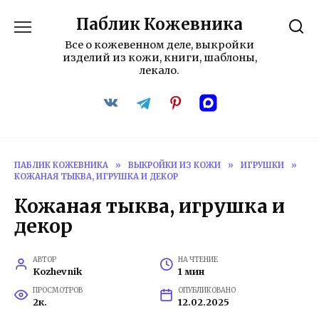
Перейти
Паблик Кожевника
к
содержанию
Все о кожевенном деле, выкройки
изделий из кожи, книги, шаблоны,
лекало.
ПАБЛИК КОЖЕВНИКА
»
ВЫКРОЙКИ ИЗ КОЖИ
»
ИГРУШКИ
»
КОЖАНАЯ ТЫКВА, ИГРУШКА И ДЕКОР
Кожаная тыква, игрушка и
декор
АВТОР
НА ЧТЕНИЕ
Kozhevnik
1 мин
ПРОСМОТРОВ
ОПУБЛИКОВАНО
2к.
12.02.2025