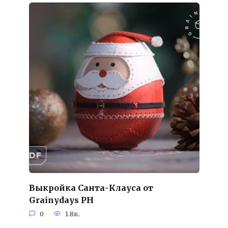
Выкройка Санта-Клауса от
Grainydays PH
0
1.8к.