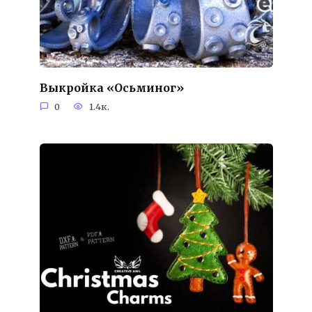
Выкройка «Осьминог»
0
1.4к.