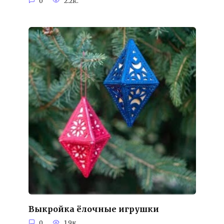
0
2.2к.
Выкройка ёлочные игрушки
0
1.9к.