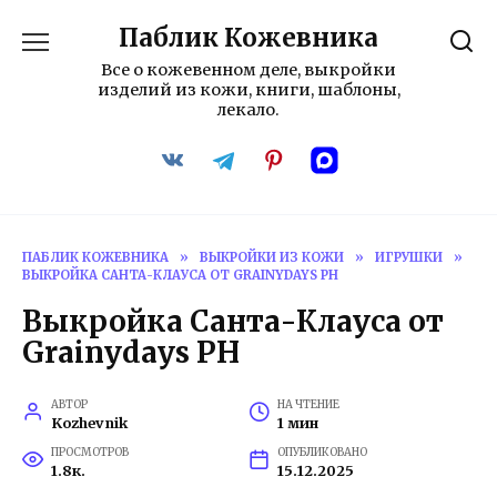
Перейти
Паблик Кожевника
к
содержанию
Все о кожевенном деле, выкройки
изделий из кожи, книги, шаблоны,
лекало.
ПАБЛИК КОЖЕВНИКА
»
ВЫКРОЙКИ ИЗ КОЖИ
»
ИГРУШКИ
»
ВЫКРОЙКА САНТА-КЛАУСА ОТ GRAINYDAYS PH
Выкройка Санта-Клауса от
Grainydays PH
АВТОР
НА ЧТЕНИЕ
Kozhevnik
1 мин
ПРОСМОТРОВ
ОПУБЛИКОВАНО
1.8к.
15.12.2025