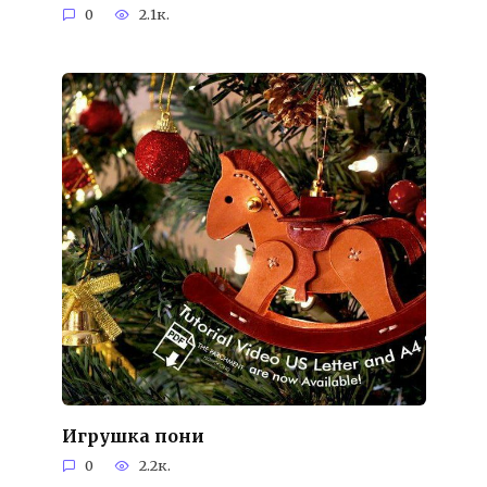
0
2.1к.
Игрушка пони
0
2.2к.