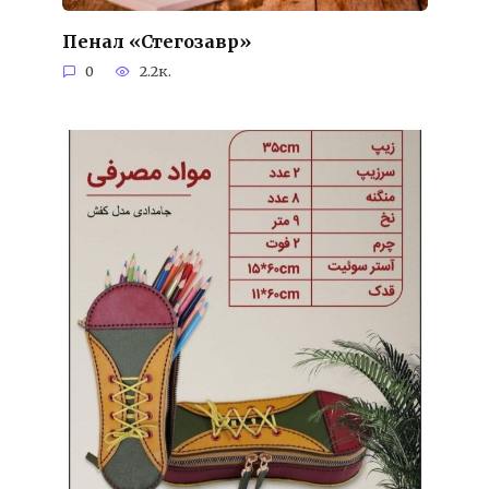
Пенал «Стегозавр»
0
2.2к.