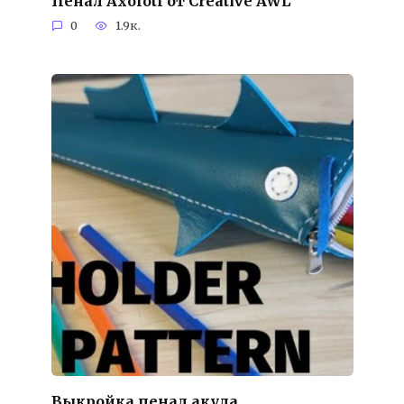
Пенал Axolotl от Creative AWL
0
1.9к.
Выкройка пенал акула