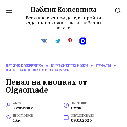
Перейти
Паблик Кожевника
к
содержанию
Все о кожевенном деле, выкройки
изделий из кожи, книги, шаблоны,
лекало.
ПАБЛИК КОЖЕВНИКА
»
ВЫКРОЙКИ ИЗ КОЖИ
»
ПЕНАЛЫ
»
ПЕНАЛ НА КНОПКАХ ОТ OLGAOMADE
Пенал на кнопках от
Olgaomade
АВТОР
НА ЧТЕНИЕ
Kozhevnik
1 мин
ПРОСМОТРОВ
ОПУБЛИКОВАНО
1.6к.
09.03.2026