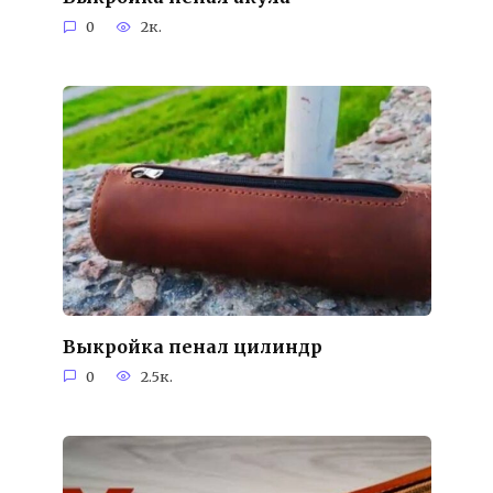
0
2к.
Выкройка пенал цилиндр
0
2.5к.