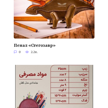
Пенал «Стегозавр»
0
2.2к.