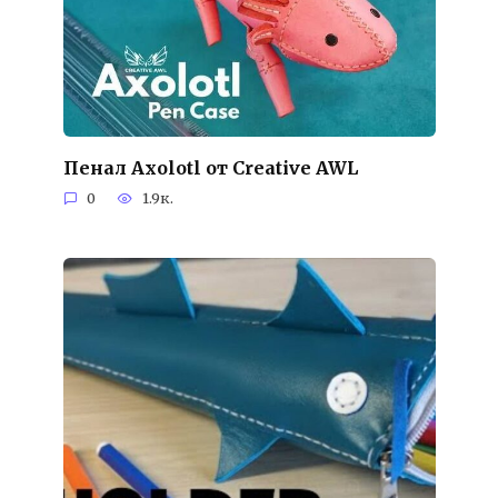
Пенал Axolotl от Creative AWL
0
1.9к.