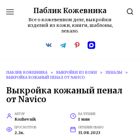
Перейти
Паблик Кожевника
к
содержанию
Все о кожевенном деле, выкройки
изделий из кожи, книги, шаблоны,
лекало.
ПАБЛИК КОЖЕВНИКА
»
ВЫКРОЙКИ ИЗ КОЖИ
»
ПЕНАЛЫ
»
ВЫКРОЙКА КОЖАНЫЙ ПЕНАЛ ОТ NAVICO
Выкройка кожаный пенал
от Navico
АВТОР
НА ЧТЕНИЕ
Kozhevnik
1 мин
ПРОСМОТРОВ
ОПУБЛИКОВАНО
2.2к.
31.08.2023