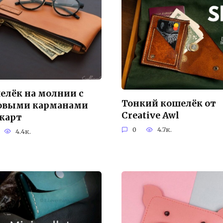
елёк на молнии с
Тонкий кошелёк от
овыми карманами
Creative Awl
 карт
0
4.7к.
4.4к.