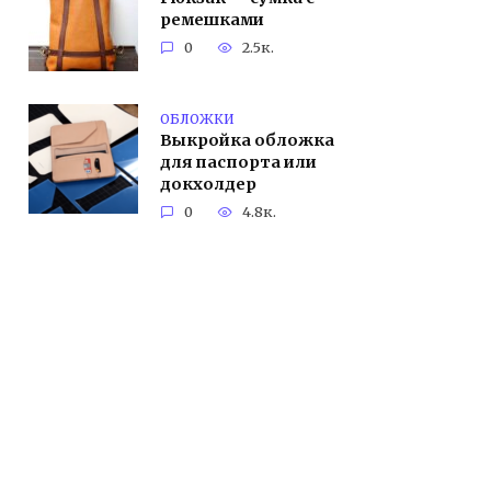
ремешками
0
2.5к.
ОБЛОЖКИ
Выкройка обложка
для паспорта или
докхолдер
0
4.8к.