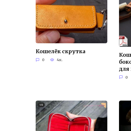
Кошелёк скрутка
Кош
0
4к.
бок
для
0