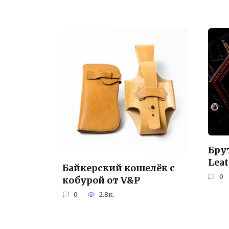
Бру
Leat
Байкерский кошелёк с
0
кобурой от V&P
0
2.8к.