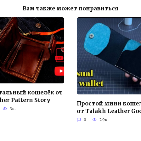
Вам также может понравиться
тальный кошелёк от
her Pattern Story
Простой мини коше
3к.
от Talakh Leather Go
0
2.9к.