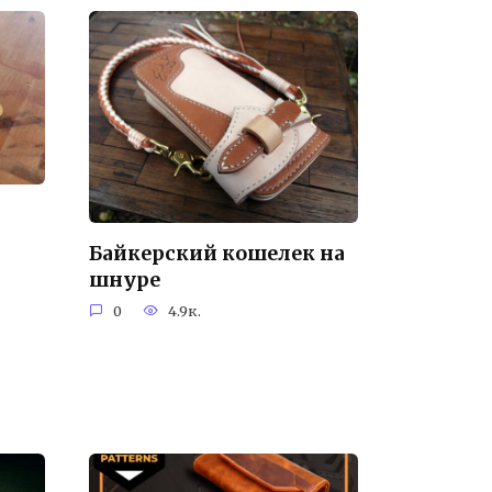
Байкерский кошелек на
шнуре
0
4.9к.