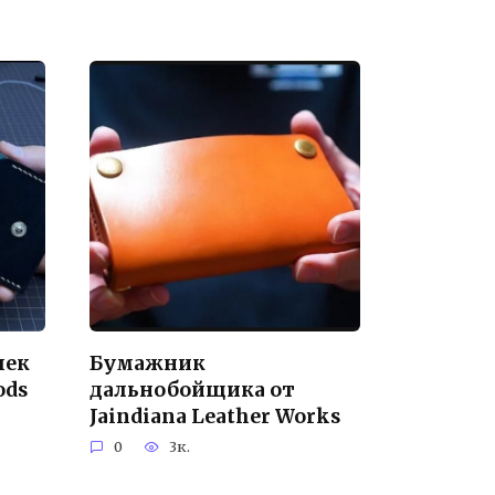
лек
Бумажник
ods
дальнобойщика от
Jaindiana Leather Works
0
3к.