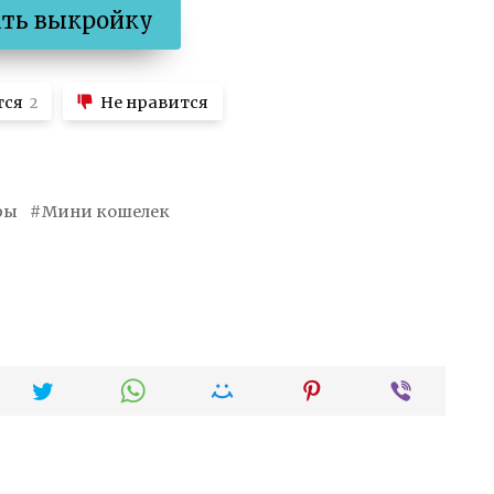
ать выкройку
тся
Не нравится
2
ры
Мини кошелек