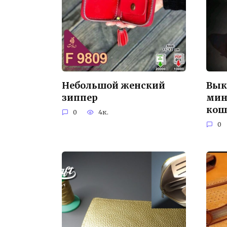
Небольшой женский
Вык
зиппер
мин
кош
0
4к.
0