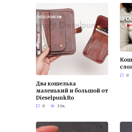
Кош
сло
0
Два кошелька
маленький и большой от
DieselpunkRo
0
3.5к.