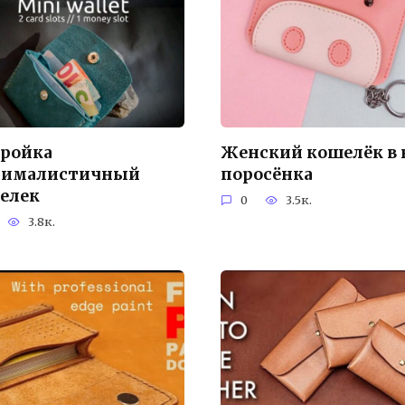
ройка
Женский кошелёк в 
ималистичный
поросёнка
елек
0
3.5к.
3.8к.