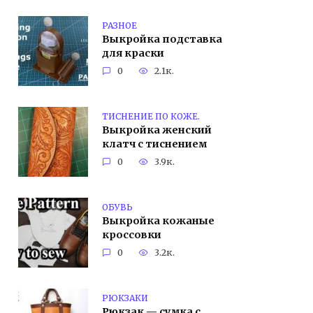
РАЗНОЕ
Выкройка подставка
для краски
0
2.1к.
ТИСНЕНИЕ ПО КОЖЕ.
Выкройка женский
клатч с тиснением
0
3.9к.
ОБУВЬ
Выкройка кожаные
кроссовки
0
3.2к.
РЮКЗАКИ
Рюкзак — сумка с