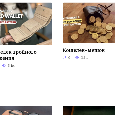
Кошелёк-мешок
елек тройного
0
3.5к.
жения
3.1к.