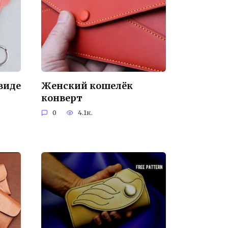
виде
Женский кошелёк
конверт
0
4.1к.