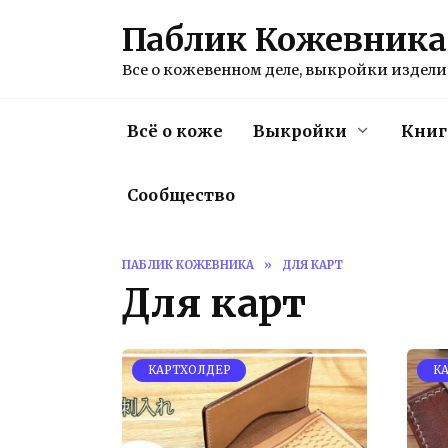
Перейти
Паблик Кожевника
к
содержанию
Все о кожевенном деле, выкройки изделий
Всё о коже
Выкройки
Книг
Сообщество
ПАБЛИК КОЖЕВНИКА
»
ДЛЯ КАРТ
Для карт
КАРТХОЛДЕР
К