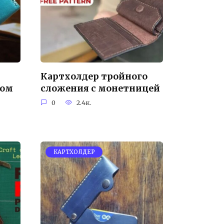
Картхолдер тройного
ном
сложения с монетницей
0
2.4к.
КАРТХОЛДЕР