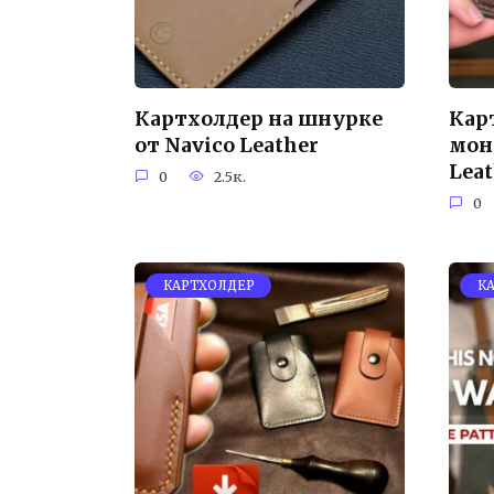
Картхолдер на шнурке
Кар
от Navico Leather
мон
Lea
0
2.5к.
0
КАРТХОЛДЕР
К