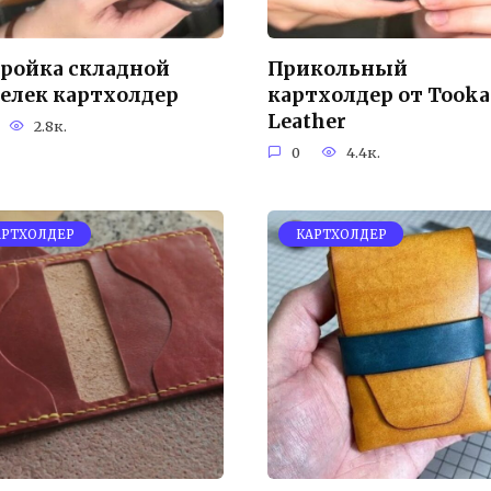
ройка складной
Прикольный
елек картхолдер
картхолдер от Tooka
Leather
2.8к.
0
4.4к.
АРТХОЛДЕР
КАРТХОЛДЕР