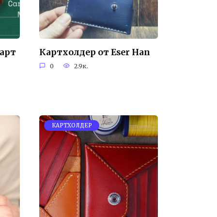
арт
Картхолдер от Eser Han
0
2.9к.
КАРТХОЛДЕР