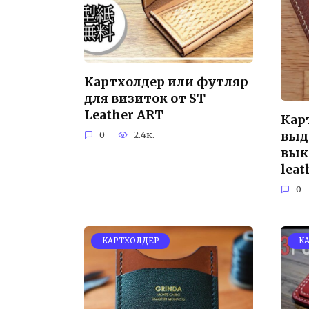
Картхолдер или футляр
для визиток от ST
Leather ART
Кар
выд
0
2.4к.
вык
lea
0
КАРТХОЛДЕР
К