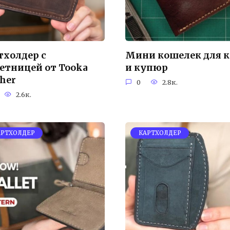
тхолдер с
Мини кошелек для к
етницей от Tooka
и купюр
ther
0
2.8к.
2.6к.
АРТХОЛДЕР
КАРТХОЛДЕР