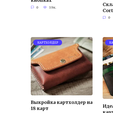
кнопках
Скл
0
3.9к.
Cort
0
КАРТХОЛДЕР
К
Выкройка картхолдер на
Иде
18 карт
кар