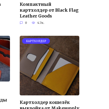
в
Компактный
картхолдер от Black Flag
Leather Goods
0
4.7к.
КАРТХОЛДЕР
лды
Картхолдер кошелёк
выкройка от Makesupply