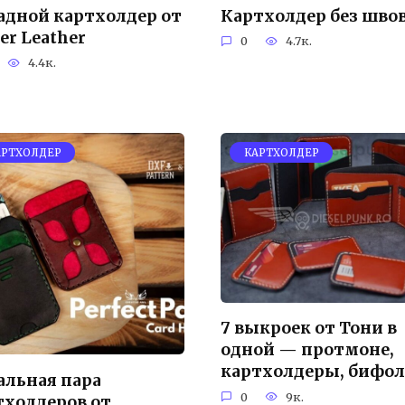
адной картхолдер от
Картхолдер без шво
er Leather
0
4.7к.
4.4к.
АРТХОЛДЕР
КАРТХОЛДЕР
7 выкроек от Тони в
одной — протмоне,
картхолдеры, бифо
альная пара
0
9к.
тхолдеров от