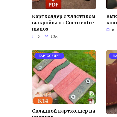
Картхолдер с хлястиком
Вык
выкройка от Cuero entre
кош
manos
0
0
3.3к.
КАРТХОЛДЕР
К
Складной картхолдер на