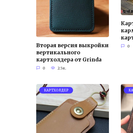
Кар
кар
кар
Вторая версия выкройки
0
вертикального
картхолдера от Grinda
0
2.5к.
КАРТХОЛДЕР
К