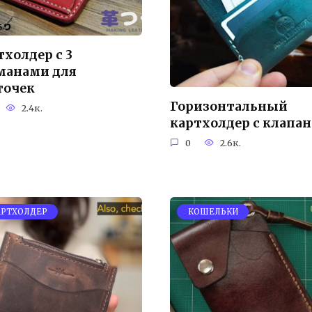
тхолдер с 3
манами для
точек
Горизонтальный
2.4к.
картхолдер с клапа
0
2.6к.
АРТХОЛДЕР
КОШЕЛЬКИ