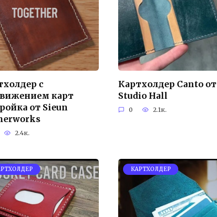
тхолдер с
Картхолдер Canto от
вижением карт
Studio Hall
ройка от Sieun
0
2.1к.
therworks
2.4к.
АРТХОЛДЕР
КАРТХОЛДЕР