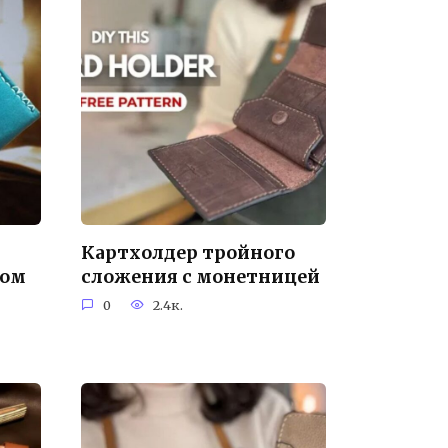
Картхолдер тройного
ном
сложения с монетницей
0
2.4к.