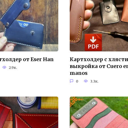
тхолдер от Eser Han
Картхолдер с хляст
выкройка от Cuero e
2.9к.
manos
0
3.3к.