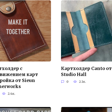
тхолдер с
Картхолдер Canto от
вижением карт
Studio Hall
ройка от Sieun
0
2.1к.
therworks
2.4к.