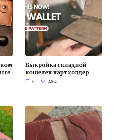
иком
Выкройка складной
ntre
кошелек картхолдер
0
2.8к.