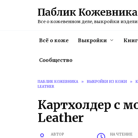
Перейти
Паблик Кожевника
к
содержанию
Все о кожевенном деле, выкройки изделий
Всё о коже
Выкройки
Книг
Сообщество
ПАБЛИК КОЖЕВНИКА
»
ВЫКРОЙКИ ИЗ КОЖИ
»
LEATHER
Картхолдер с м
Leather
АВТОР
НА ЧТЕНИЕ