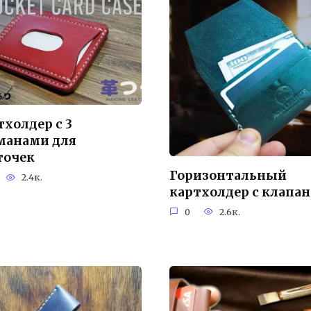
тхолдер с 3
манами для
точек
Горизонтальный
2.4к.
картхолдер с клапа
0
2.6к.