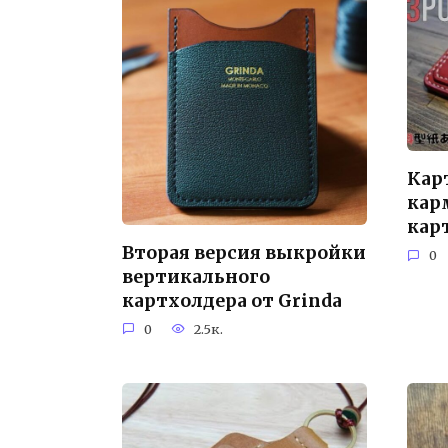
Кар
кар
кар
Вторая версия выкройки
0
вертикального
картхолдера от Grinda
0
2.5к.