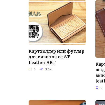
Картхолдер или футляр
для визиток от ST
Leather ART
Кар
выд
0
2.4к.
вык
lea
0