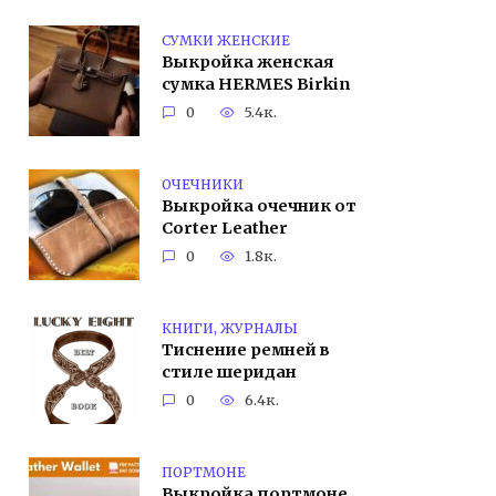
СУМКИ ЖЕНСКИЕ
Выкройка женская
сумка HERMES Birkin
0
5.4к.
ОЧЕЧНИКИ
Выкройка очечник от
Corter Leather
0
1.8к.
КНИГИ, ЖУРНАЛЫ
Тиснение ремней в
стиле шеридан
0
6.4к.
ПОРТМОНЕ
Выкройка портмоне