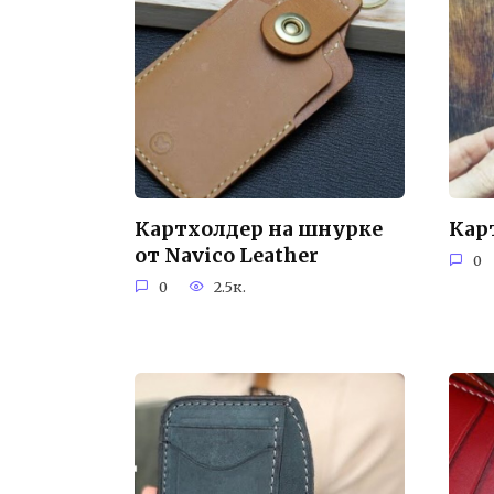
Картхолдер на шнурке
Кар
от Navico Leather
0
0
2.5к.