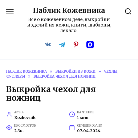
Перейти
Паблик Кожевника
к
содержанию
Все о кожевенном деле, выкройки
изделий из кожи, книги, шаблоны,
лекало.
ПАБЛИК КОЖЕВНИКА
»
ВЫКРОЙКИ ИЗ КОЖИ
»
ЧЕХЛЫ,
ФУТЛЯРЫ
»
ВЫКРОЙКА ЧЕХОЛ ДЛЯ НОЖНИЦ
Выкройка чехол для
ножниц
АВТОР
НА ЧТЕНИЕ
Kozhevnik
1 мин
ПРОСМОТРОВ
ОПУБЛИКОВАНО
2.3к.
07.04.2024