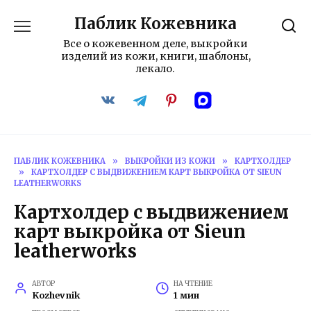
Перейти
Паблик Кожевника
к
содержанию
Все о кожевенном деле, выкройки
изделий из кожи, книги, шаблоны,
лекало.
ПАБЛИК КОЖЕВНИКА
»
ВЫКРОЙКИ ИЗ КОЖИ
»
КАРТХОЛДЕР
»
КАРТХОЛДЕР С ВЫДВИЖЕНИЕМ КАРТ ВЫКРОЙКА ОТ SIEUN
LEATHERWORKS
Картхолдер с выдвижением
карт выкройка от Sieun
leatherworks
АВТОР
НА ЧТЕНИЕ
Kozhevnik
1 мин