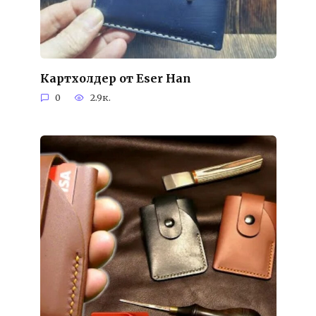
Картхолдер от Eser Han
0
2.9к.