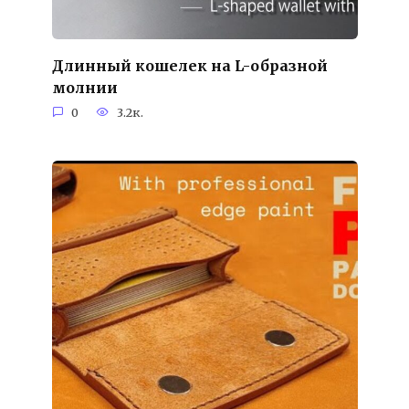
Длинный кошелек на L-образной
молнии
0
3.2к.