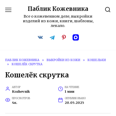
Перейти
Паблик Кожевника
к
содержанию
Все о кожевенном деле, выкройки
изделий из кожи, книги, шаблоны,
лекало.
ПАБЛИК КОЖЕВНИКА
»
ВЫКРОЙКИ ИЗ КОЖИ
»
КОШЕЛЬКИ
»
КОШЕЛЁК СКРУТКА
Кошелёк скрутка
АВТОР
НА ЧТЕНИЕ
Kozhevnik
1 мин
ПРОСМОТРОВ
ОПУБЛИКОВАНО
4к.
20.05.2025