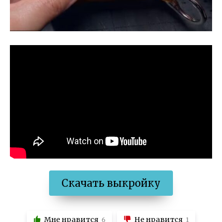
Скачать выкройку
Мне нравится
Не нравится
6
1