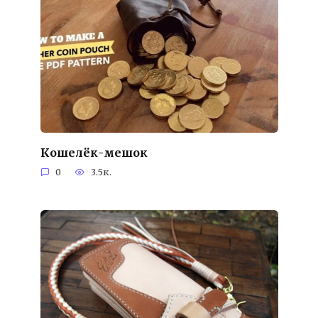
Кошелёк-мешок
0
3.5к.