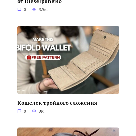
от DieselpunkRo
0
3.5к.
Кошелек тройного сложения
0
3к.