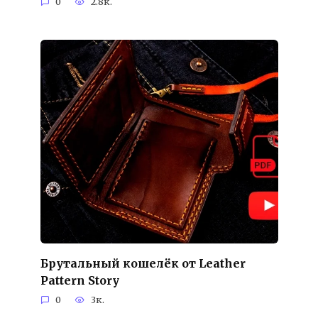
0
2.8к.
Брутальный кошелёк от Leather
Pattern Story
0
3к.