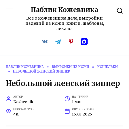
Перейти
Паблик Кожевника
к
содержанию
Все о кожевенном деле, выкройки
изделий из кожи, книги, шаблоны,
лекало.
ПАБЛИК КОЖЕВНИКА
»
ВЫКРОЙКИ ИЗ КОЖИ
»
КОШЕЛЬКИ
»
НЕБОЛЬШОЙ ЖЕНСКИЙ ЗИППЕР
Небольшой женский зиппер
АВТОР
НА ЧТЕНИЕ
Kozhevnik
1 мин
ПРОСМОТРОВ
ОПУБЛИКОВАНО
4к.
15.03.2025