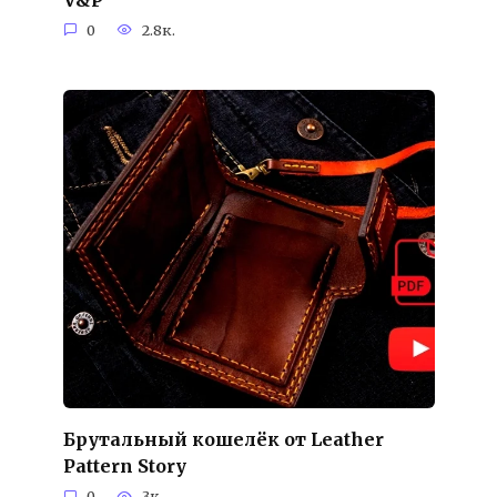
0
2.8к.
Брутальный кошелёк от Leather
Pattern Story
0
3к.