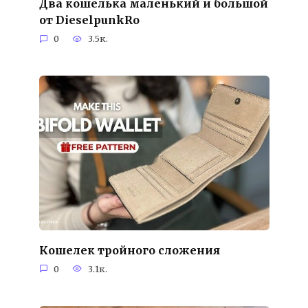
Два кошелька маленький и большой
от DieselpunkRo
0
3.5к.
Кошелек тройного сложения
0
3.1к.