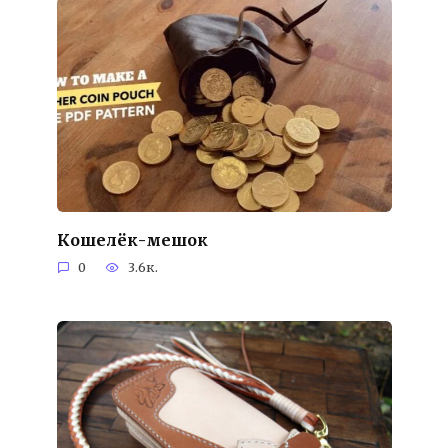
Кошелёк-мешок
0
3.6к.