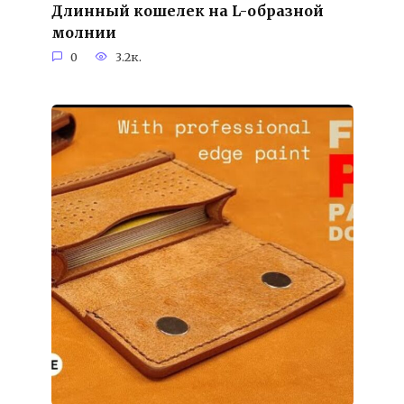
Длинный кошелек на L-образной
молнии
0
3.2к.