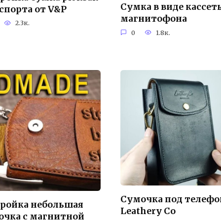
Сумка в виде кассет
 спорта от V&P
магнитофона
2.3к.
0
1.8к.
Сумочка под телефо
ройка небольшая
Leathery Co
очка с магнитной