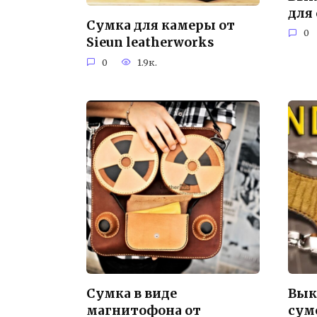
для
Сумка для камеры от
0
Sieun leatherworks
0
1.9к.
Сумка в виде
Вык
магнитофона от
сум