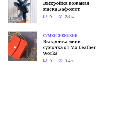
Выкройка кожаная
маска Бафомет
0
2.4к.
СУМКИ ЖЕНСКИЕ
Выкройка мини
сумочка от Mx Leather
Works
0
3.4к.