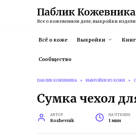
Перейти
Паблик Кожевника
к
содержанию
Все о кожевенном деле, выкройки изделий
Всё о коже
Выкройки
Книг
Сообщество
ПАБЛИК КОЖЕВНИКА
»
ВЫКРОЙКИ ИЗ КОЖИ
»
Сумка чехол дл
АВТОР
НА ЧТЕНИЕ
Kozhevnik
1 мин