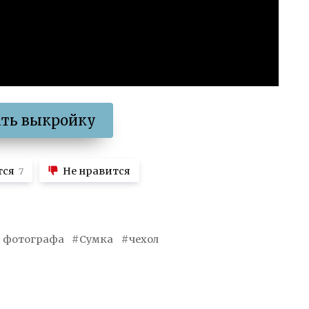
ать выкройку
тся
Не нравится
7
я фотографа
Сумка
чехол