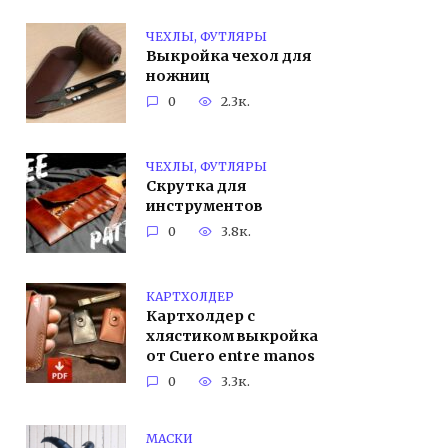
ЧЕХЛЫ, ФУТЛЯРЫ
Выкройка чехол для
ножниц
0
2.3к.
ЧЕХЛЫ, ФУТЛЯРЫ
Скрутка для
инструментов
0
3.8к.
КАРТХОЛДЕР
Картхолдер с
хлястиком выкройка
от Cuero entre manos
0
3.3к.
МАСКИ