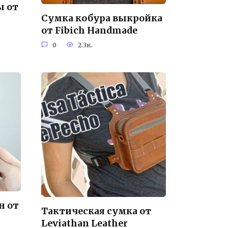
ы от
Сумка кобура выкройка
от Fibich Handmade
0
2.3к.
н от
Тактическая сумка от
Leviathan Leather