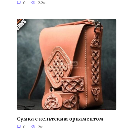
0
2.2к.
Сумка с кельтским орнаментом
0
2к.