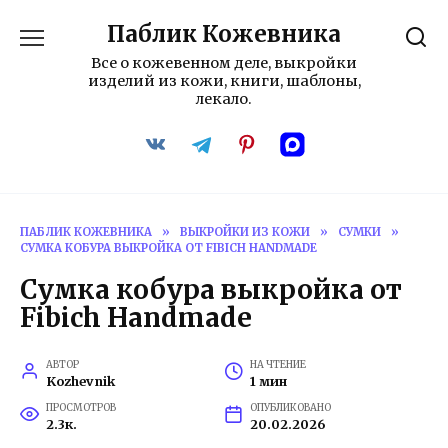
Перейти
Паблик Кожевника
к
содержанию
Все о кожевенном деле, выкройки
изделий из кожи, книги, шаблоны,
лекало.
ПАБЛИК КОЖЕВНИКА
»
ВЫКРОЙКИ ИЗ КОЖИ
»
СУМКИ
»
СУМКА КОБУРА ВЫКРОЙКА ОТ FIBICH HANDMADE
Сумка кобура выкройка от
Fibich Handmade
АВТОР
НА ЧТЕНИЕ
Kozhevnik
1 мин
ПРОСМОТРОВ
ОПУБЛИКОВАНО
2.3к.
20.02.2026