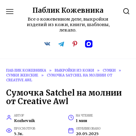
Перейти
Паблик Кожевника
к
содержанию
Все о кожевенном деле, выкройки
изделий из кожи, книги, шаблоны,
лекало.
ПАБЛИК КОЖЕВНИКА
»
ВЫКРОЙКИ ИЗ КОЖИ
»
СУМКИ
»
СУМКИ ЖЕНСКИЕ
»
СУМОЧКА SATCHEL НА МОЛНИИ ОТ
CREATIVE AWL
Сумочка Satchel на молнии
от Creative Awl
АВТОР
НА ЧТЕНИЕ
Kozhevnik
1 мин
ПРОСМОТРОВ
ОПУБЛИКОВАНО
5.3к.
20.05.2025