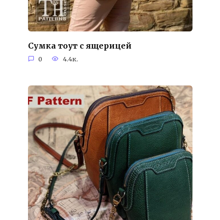
Сумка тоут с ящерицей
0
4.4к.