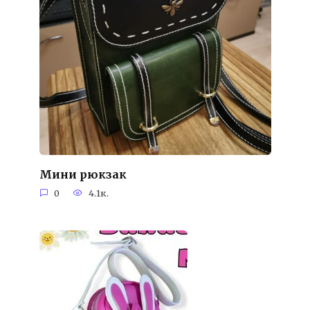
Мини рюкзак
0
4.1к.