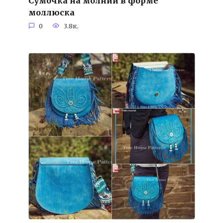
Сумочка на молнии в форме
моллюска
0
3.8к.