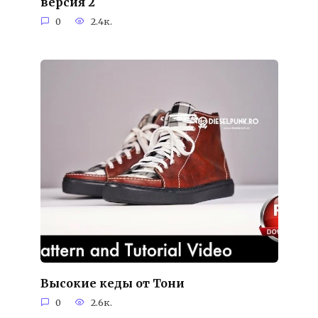
версия 2
0
2.4к.
Высокие кеды от Тони
0
2.6к.