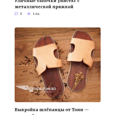
Уличные тапочки унисекс с
металлической пряжкой
0
1.4к.
Выкройка шлёпанцы от Тони —