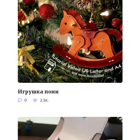
Игрушка пони
0
2.1к.