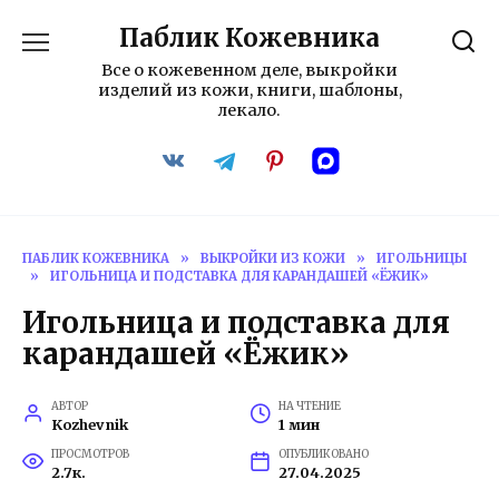
Перейти
Паблик Кожевника
к
содержанию
Все о кожевенном деле, выкройки
изделий из кожи, книги, шаблоны,
лекало.
ПАБЛИК КОЖЕВНИКА
»
ВЫКРОЙКИ ИЗ КОЖИ
»
ИГОЛЬНИЦЫ
»
ИГОЛЬНИЦА И ПОДСТАВКА ДЛЯ КАРАНДАШЕЙ «ЁЖИК»
Игольница и подставка для
карандашей «Ёжик»
АВТОР
НА ЧТЕНИЕ
Kozhevnik
1 мин
ПРОСМОТРОВ
ОПУБЛИКОВАНО
2.7к.
27.04.2025