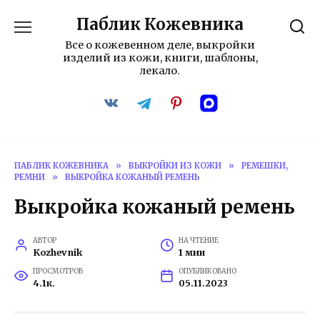
Перейти
Паблик Кожевника
к
содержанию
Все о кожевенном деле, выкройки
изделий из кожи, книги, шаблоны,
лекало.
ПАБЛИК КОЖЕВНИКА
»
ВЫКРОЙКИ ИЗ КОЖИ
»
РЕМЕШКИ,
РЕМНИ
»
ВЫКРОЙКА КОЖАНЫЙ РЕМЕНЬ
Выкройка кожаный ремень
АВТОР
НА ЧТЕНИЕ
Kozhevnik
1 мин
ПРОСМОТРОВ
ОПУБЛИКОВАНО
4.1к.
05.11.2023