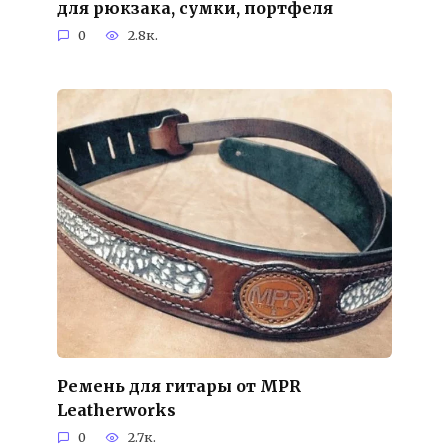
для рюкзака, сумки, портфеля
0
2.8к.
Ремень для гитары от MPR
Leatherworks
0
2.7к.