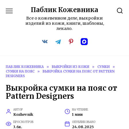
Перейти
Паблик Кожевника
к
содержанию
Все о кожевенном деле, выкройки
изделий из кожи, книги, шаблоны,
лекало.
ПАБЛИК КОЖЕВНИКА
»
ВЫКРОЙКИ ИЗ КОЖИ
»
СУМКИ
»
СУМКИ НА ПОЯС
»
ВЫКРОЙКА СУМКИ НА ПОЯС ОТ PATTERN
DESIGNERS
Выкройка сумки на пояс от
Pattern Designers
АВТОР
НА ЧТЕНИЕ
Kozhevnik
1 мин
ПРОСМОТРОВ
ОПУБЛИКОВАНО
3.6к.
24.08.2025