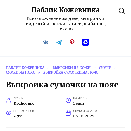
Перейти
Паблик Кожевника
к
содержанию
Все о кожевенном деле, выкройки
изделий из кожи, книги, шаблоны,
лекало.
ПАБЛИК КОЖЕВНИКА
»
ВЫКРОЙКИ ИЗ КОЖИ
»
СУМКИ
»
СУМКИ НА ПОЯС
»
ВЫКРОЙКА СУМОЧКИ НА ПОЯС
Выкройка сумочки на пояс
АВТОР
НА ЧТЕНИЕ
Kozhevnik
1 мин
ПРОСМОТРОВ
ОПУБЛИКОВАНО
2.9к.
05.03.2025