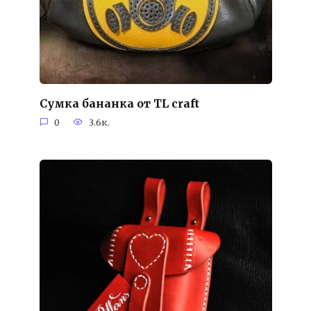
Cумка бананка от TL craft
0
3.6к.