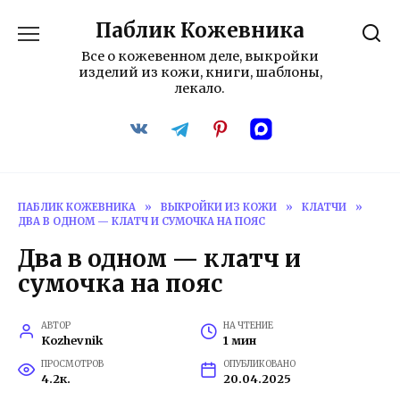
Перейти
Паблик Кожевника
к
содержанию
Все о кожевенном деле, выкройки
изделий из кожи, книги, шаблоны,
лекало.
ПАБЛИК КОЖЕВНИКА
»
ВЫКРОЙКИ ИЗ КОЖИ
»
КЛАТЧИ
»
ДВА В ОДНОМ — КЛАТЧ И СУМОЧКА НА ПОЯС
Два в одном — клатч и
сумочка на пояс
АВТОР
НА ЧТЕНИЕ
Kozhevnik
1 мин
ПРОСМОТРОВ
ОПУБЛИКОВАНО
4.2к.
20.04.2025