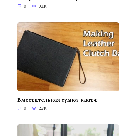
0
3.1к.
Вместительная сумка-клатч
0
2.7к.