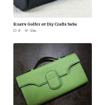
Клатч Golfer от Diy Crafts SuSu
0
3.1к.