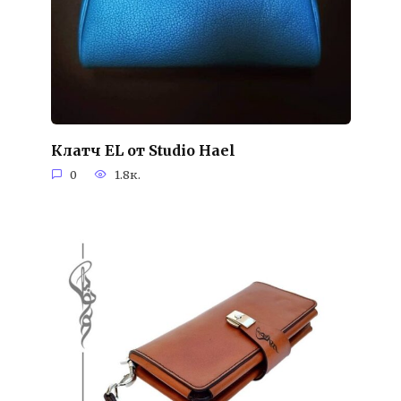
Клатч EL от Studio Hael
0
1.8к.