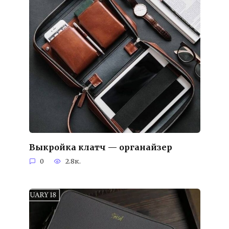
Выкройка клатч — органайзер
0
2.8к.