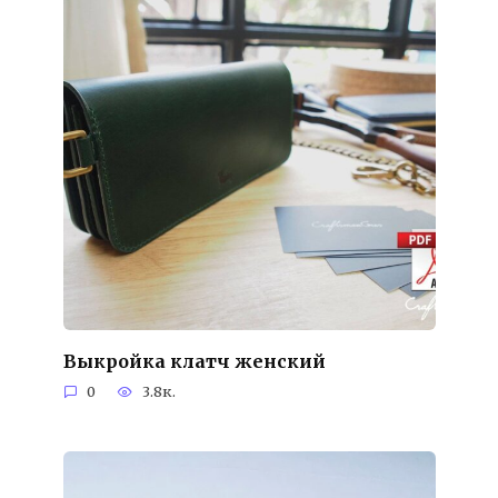
Выкройка клатч женский
0
3.8к.