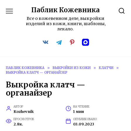
Перейти
Паблик Кожевника
к
содержанию
Все о кожевенном деле, выкройки
изделий из кожи, книги, шаблоны,
лекало.
ПАБЛИК КОЖЕВНИКА
»
ВЫКРОЙКИ ИЗ КОЖИ
»
КЛАТЧИ
»
ВЫКРОЙКА КЛАТЧ — ОРГАНАЙЗЕР
Выкройка клатч —
органайзер
АВТОР
НА ЧТЕНИЕ
Kozhevnik
1 мин
ПРОСМОТРОВ
ОПУБЛИКОВАНО
2.8к.
03.09.2023