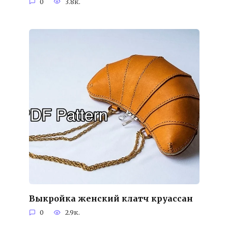
0
3.8к.
Выкройка женский клатч круассан
0
2.9к.