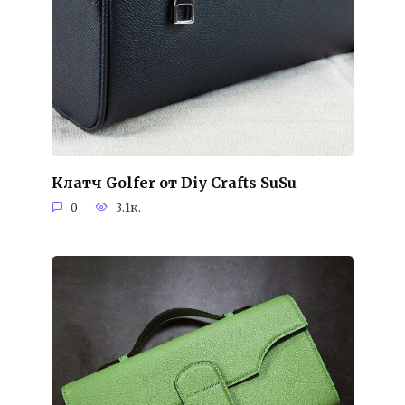
Клатч Golfer от Diy Crafts SuSu
0
3.1к.