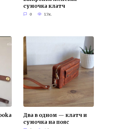
сумочка клатч
0
1.7к.
ooka
Два в одном — клатч и
сумочка на пояс