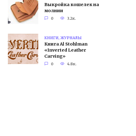
Выкройка кошелек на
молнии
0
3.2к.
КНИГИ, ЖУРНАЛЫ
Книга Al Stohlman
«Inverted Leather
Carving»
0
4.8к.