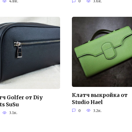
4.8к.
0
3.6к.
Клатч выкройка от
ч Golfer от Diy
Studio Hael
ts SuSu
0
3.2к.
3.1к.