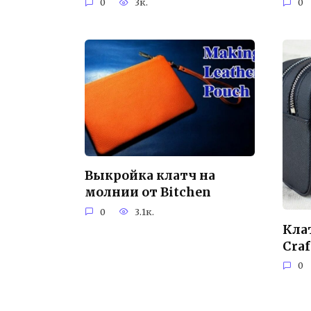
0
3к.
0
Выкройка клатч на
молнии от Bitchen
0
3.1к.
Клат
Craf
0