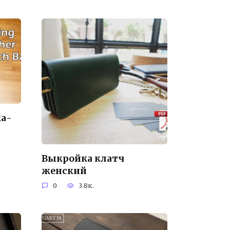
ка-
Выкройка клатч
женский
0
3.8к.