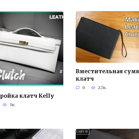
Вместительная сум
клатч
0
2.7к.
ройка клатч Kelly
3к.