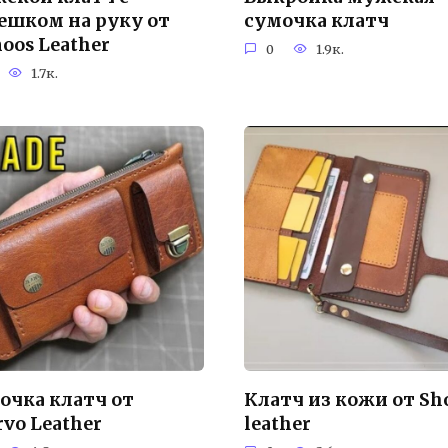
ешком на руку от
сумочка клатч
oos Leather
0
1.9к.
1.7к.
очка клатч от
Клатч из кожи от Sh
vo Leather
leather