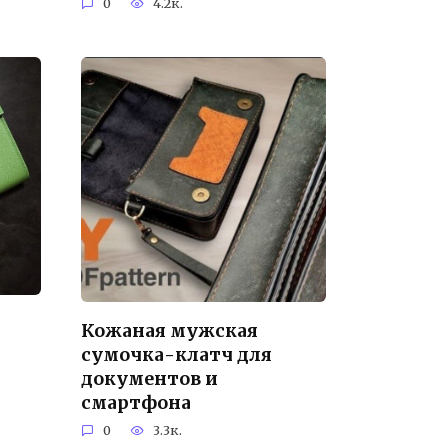
0
4.2к.
Кожаная мужская
сумочка-клатч для
документов и
смартфона
0
3.3к.