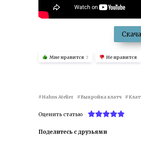
Скач
Мне нравится
Не нравится
7
Hahns Atelier
Выкройка клатч
Клат
Оценить статью
Поделитесь с друзьями