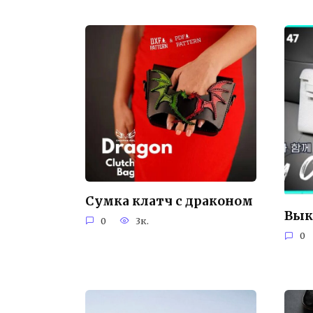
Сумка клатч с драконом
Вык
0
3к.
0