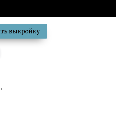
ать выкройку
ч