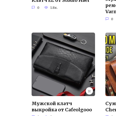
Клатч EL от Studio Hael
рем
0
1.8к.
Varn
0
Мужской клатч
Сум
выкройка от Cafeolgooo
Cher