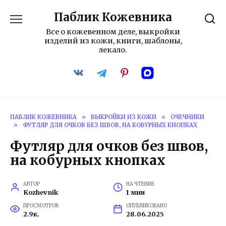
Перейти
Паблик Кожевника
к
содержанию
Все о кожевенном деле, выкройки
изделий из кожи, книги, шаблоны,
лекало.
ПАБЛИК КОЖЕВНИКА
»
ВЫКРОЙКИ ИЗ КОЖИ
»
ОЧЕЧНИКИ
»
ФУТЛЯР ДЛЯ ОЧКОВ БЕЗ ШВОВ, НА КОБУРНЫХ КНОПКАХ
Футляр для очков без швов,
на кобурных кнопках
АВТОР
НА ЧТЕНИЕ
Kozhevnik
1 мин
ПРОСМОТРОВ
ОПУБЛИКОВАНО
2.9к.
28.06.2025