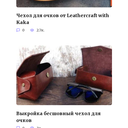
Чехол для очков от Leathercraft with
Kaka
0
2.7к.
Выкройка бесшовный чехол для
очков
0
3к.