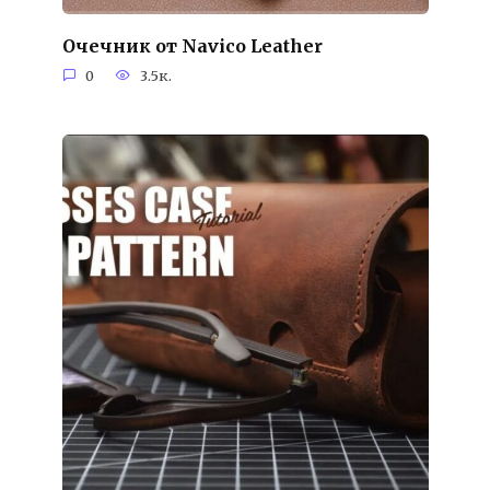
Очечник от Navico Leather
0
3.5к.