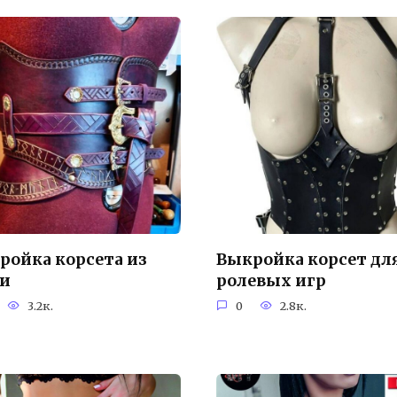
ройка корсета из
Выкройка корсет дл
и
ролевых игр
3.2к.
0
2.8к.