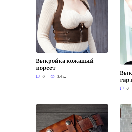
Выкройка кожаный
корсет
Вык
0
3.4к.
гар
0