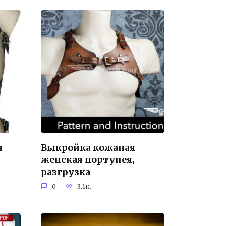
я
Выкройка кожаная
женская портупея,
разгрузка
0
3.1к.