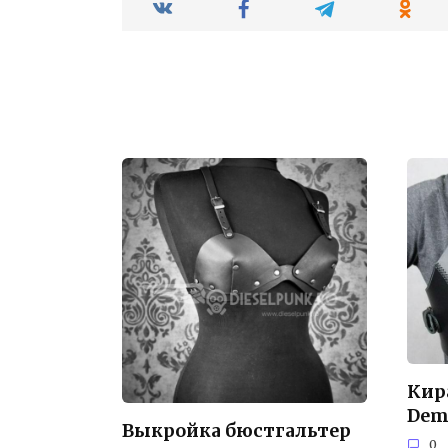
Кир
Dem
Выкройка бюстгальтер
0