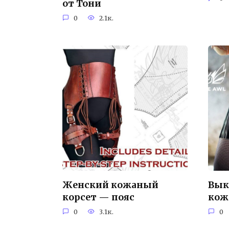
от Тони
0
2.1к.
Женский кожаный
Вык
корсет — пояс
кож
0
3.1к.
0