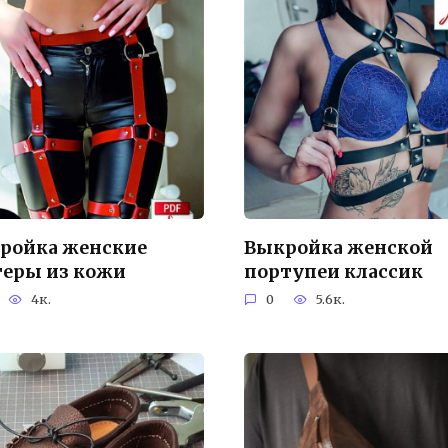
ройка женские
Выкройка женской
теры из кожи
портупеи классик
4к.
0
5.6к.