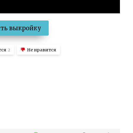
ать выкройку
тся
Не нравится
2