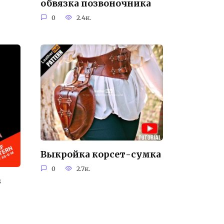
обвязка позвоночника
0
2.4к.
Выкройка корсет-сумка
0
2.7к.
з