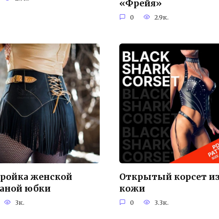
«Фрейя»
0
2.9к.
ройка женской
Открытый корсет и
аной юбки
кожи
3к.
0
3.3к.