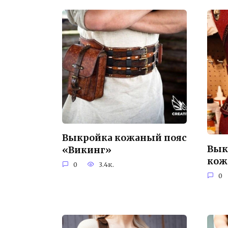
Выкройка кожаный пояс
Вык
«Викинг»
кож
0
3.4к.
0