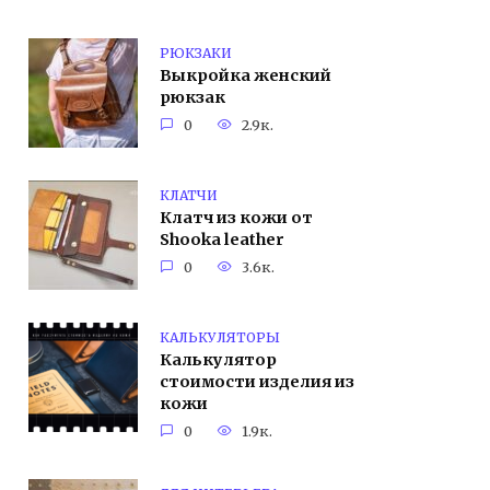
РЮКЗАКИ
Выкройка женский
рюкзак
0
2.9к.
КЛАТЧИ
Клатч из кожи от
Shooka leather
0
3.6к.
КАЛЬКУЛЯТОРЫ
Калькулятор
стоимости изделия из
кожи
0
1.9к.