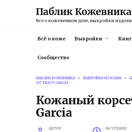
Перейти
Паблик Кожевника
к
содержанию
Все о кожевенном деле, выкройки изделий
Всё о коже
Выкройки
Книг
Сообщество
ПАБЛИК КОЖЕВНИКА
»
ВЫКРОЙКИ ИЗ КОЖИ
»
К
ОТ TRACY GARCIA
Кожаный корсет
Garcia
АВТОР
НА ЧТЕНИЕ