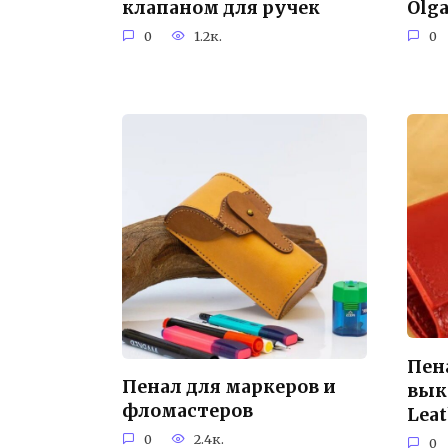
клапаном для ручек
Olg
0
1.2к.
0
Пен
Пенал для маркеров и
вык
фломастеров
Lea
0
2.4к.
0