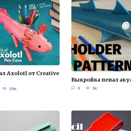
л Axolotl от Creative
Выкройка пенал аку
L
0
2к.
1.9к.