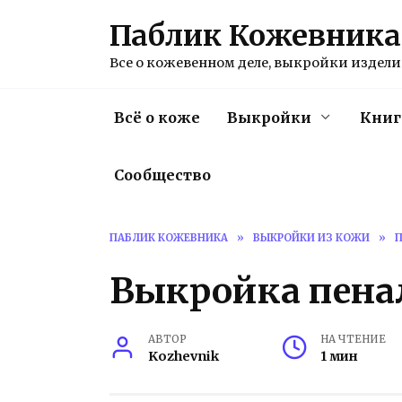
Перейти
Паблик Кожевника
к
содержанию
Все о кожевенном деле, выкройки изделий
Всё о коже
Выкройки
Книг
Сообщество
ПАБЛИК КОЖЕВНИКА
»
ВЫКРОЙКИ ИЗ КОЖИ
»
Выкройка пена
АВТОР
НА ЧТЕНИЕ
Kozhevnik
1 мин