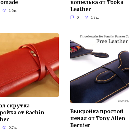
aomade
кошелька от Tooka
Leather
1.6к.
0
1.3к.
ал скрутка
Выкройка простой
ройка от Rachin
пенал от Tony Allen
ther
Bernier
2.7к.