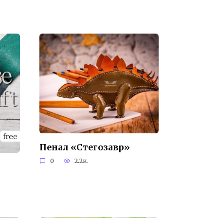
Пенал «Стегозавр»
0
2.2к.