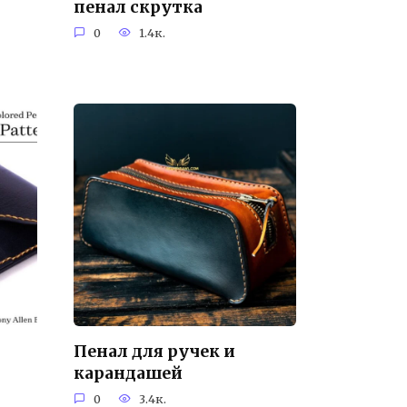
пенал скрутка
0
1.4к.
Пенал для ручек и
карандашей
0
3.4к.