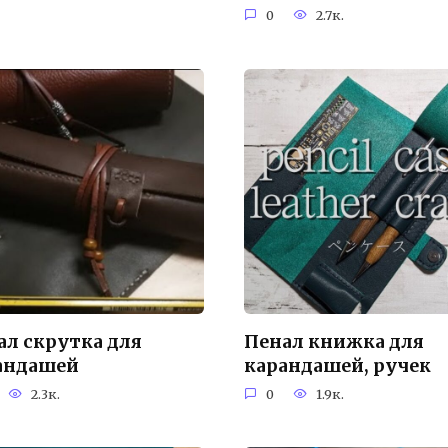
0
2.7к.
ал скрутка для
Пенал книжка для
андашей
карандашей, ручек
2.3к.
0
1.9к.