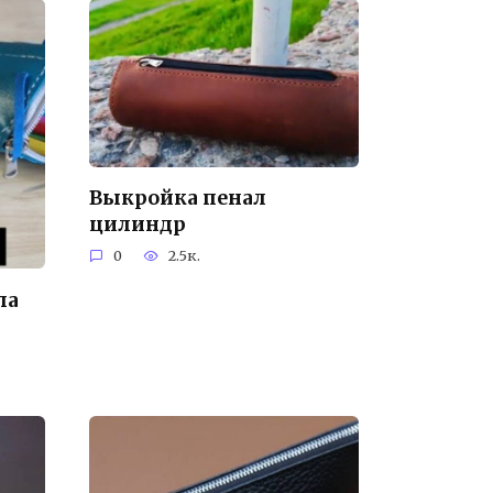
Выкройка пенал
цилиндр
0
2.5к.
ла