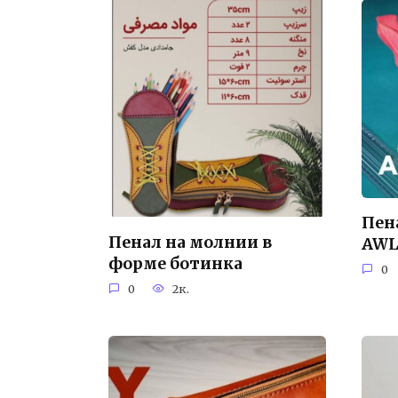
Пена
Пенал на молнии в
AW
форме ботинка
0
0
2к.