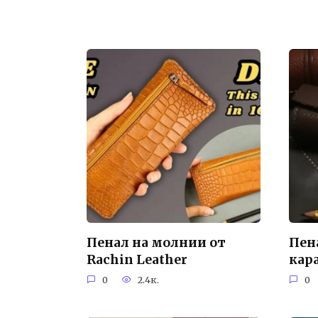
Пенал на молнии от
Пен
Rachin Leather
кар
0
2.4к.
0