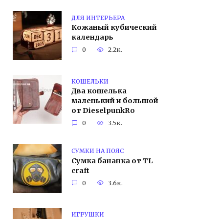
ДЛЯ ИНТЕРЬЕРА
Кожаный кубический
календарь
0
2.2к.
КОШЕЛЬКИ
Два кошелька
маленький и большой
от DieselpunkRo
0
3.5к.
СУМКИ НА ПОЯС
Cумка бананка от TL
craft
0
3.6к.
ИГРУШКИ