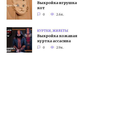
Выкройка игрушка
кот
0
2.6к.
КУРТКИ, ЖИЛЕТЫ
Выкройка кожаная
куртка ассасина
0
2.9к.