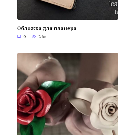
Обложка для планера
0
2.6к.