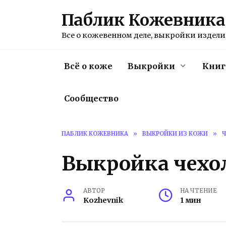
Перейти
Паблик Кожевника
к
содержанию
Все о кожевенном деле, выкройки изделий
Всё о коже
Выкройки
Книг
Сообщество
ПАБЛИК КОЖЕВНИКА
»
ВЫКРОЙКИ ИЗ КОЖИ
»
Ч
Выкройка чехол
АВТОР
НА ЧТЕНИЕ
Kozhevnik
1 мин