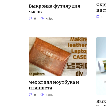
Скр
Выкройка футляр для
инс
часов
0
0
4.3к.
Чехол для ноутбука и
планшета
0
3.8к.
Вык