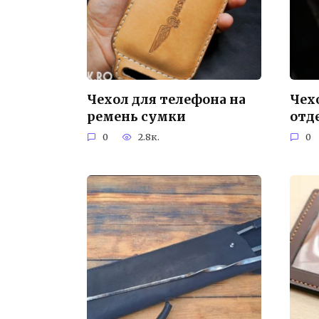
Чехол для телефона на
Чех
ремень сумки
отд
0
2.8к.
0