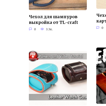
Чех
Чехол для шампуров
кар
выкройка от TL-craft
0
0
3.3к.