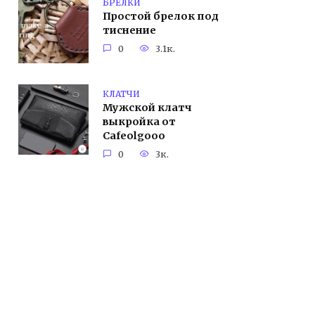
БРЕЛКИ
Простой брелок под
тиснение
0
3.1к.
КЛАТЧИ
Мужской клатч
выкройка от
Cafeolgooo
0
3к.