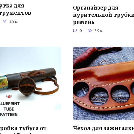
утка для
Органайзер для
трументов
курительной трубки
3.8к.
ремень
0
3.9к.
ройка тубуса от
Чехол для зажигалк