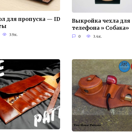
ол для пропуска — ID
Выкройка чехла для
ты
телефона » Собака»
3.9к.
0
3.4к.