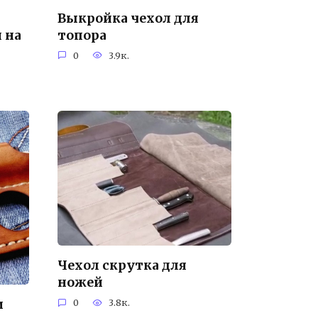
Выкройка чехол для
 на
топора
0
3.9к.
Чехол скрутка для
ножей
и
0
3.8к.