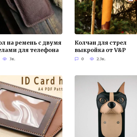
ол на ремень с двумя
Колчан для стрел
елами для телефона
выкройка от V&P
3к.
0
2.3к.