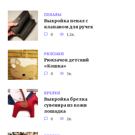
ПЕНАЛЫ
Выкройка пенал с
клапаном для ручек
0
1.2к.
РЮКЗАКИ
Рюкзачок детский
«Кошка»
0
3к.
БРЕЛКИ
Выкройка брелка
сувенира из кожи
лошадка
0
2к.