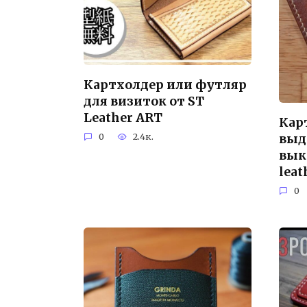
Картхолдер или футляр
для визиток от ST
Leather ART
Кар
выд
0
2.4к.
вык
lea
0