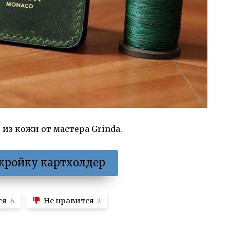
з кожи от мастера Grinda.
кройку картхолдер
ся
Не нравится
6
2