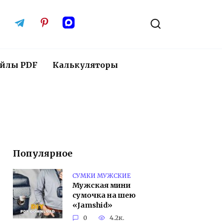
йлы PDF
Калькуляторы
Популярное
СУМКИ МУЖСКИЕ
Мужская мини
сумочка на шею
«Jamshid»
0
4.2к.