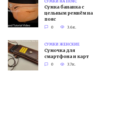
СУМКИ НА ПОЯС
Сумка бананка с
цельным ремнём на
пояс
0
3.6к.
СУМКИ ЖЕНСКИЕ
Сумочка для
смартфона и карт
0
3.7к.