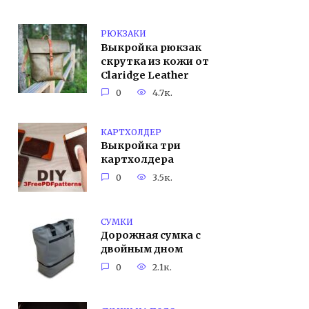
РЮКЗАКИ
Выкройка рюкзак
скрутка из кожи от
Claridge Leather
0
4.7к.
КАРТХОЛДЕР
Выкройка три
картхолдера
0
3.5к.
СУМКИ
Дорожная сумка с
двойным дном
0
2.1к.