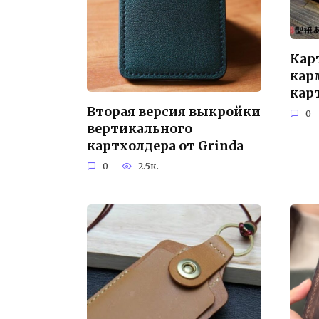
Кар
кар
кар
Вторая версия выкройки
0
вертикального
картхолдера от Grinda
0
2.5к.