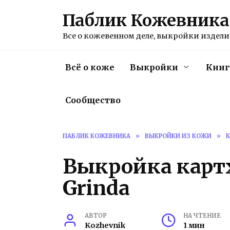
Перейти
Паблик Кожевника
к
содержанию
Все о кожевенном деле, выкройки изделий
Всё о коже
Выкройки
Книг
Сообщество
ПАБЛИК КОЖЕВНИКА
»
ВЫКРОЙКИ ИЗ КОЖИ
»
Выкройка картх
Grinda
АВТОР
НА ЧТЕНИЕ
Kozhevnik
1 мин