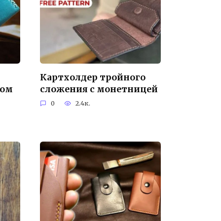
Картхолдер тройного
ном
сложения с монетницей
0
2.4к.