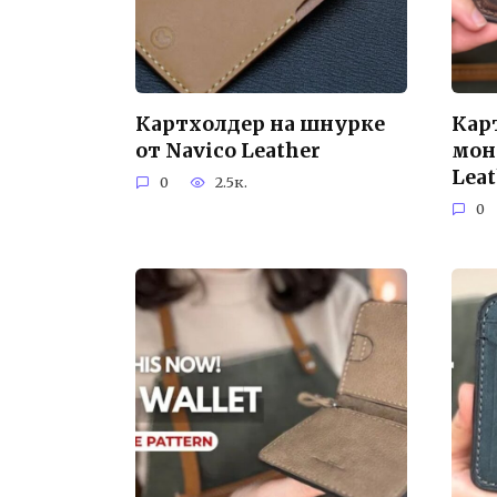
Картхолдер на шнурке
Кар
от Navico Leather
мон
Lea
0
2.5к.
0