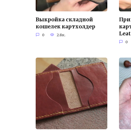
Выкройка складной
При
кошелек картхолдер
кар
Lea
0
2.8к.
0