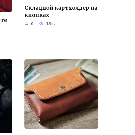
Складной картхолдер на
кнопках
рте
0
3.9к.