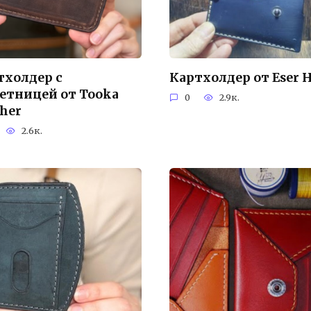
тхолдер с
Картхолдер от Eser 
етницей от Tooka
0
2.9к.
ther
2.6к.