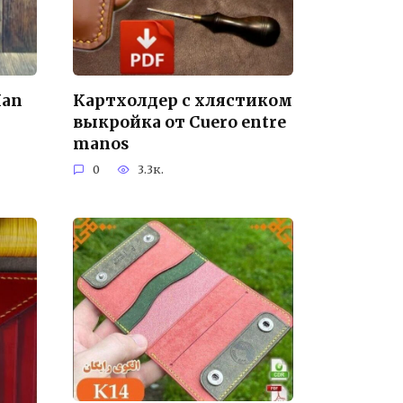
Han
Картхолдер с хлястиком
выкройка от Cuero entre
manos
0
3.3к.