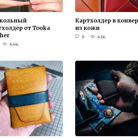
кольный
Картхолдер в конве
тхолдер от Tooka
из кожи
ther
0
4.1к.
4.4к.