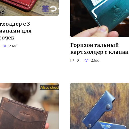
тхолдер с 3
манами для
точек
Горизонтальный
2.4к.
картхолдер с клапа
0
2.6к.