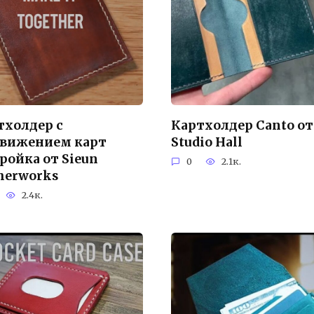
тхолдер с
Картхолдер Canto от
вижением карт
Studio Hall
ройка от Sieun
0
2.1к.
therworks
2.4к.